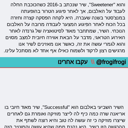
והוא "Sweetener", שיר שנכתב ב-2016 כשהכוכבת החלה
לעבוד על האלבום, אך לאחר פיגוע הטרור בהופעתה
במנצ'סטר בשנה שעברה, היא לקחה הפסקה קצרה וחזרה
בכל הכוח לאחר הפיגוע המצער לעבודה מרובה על האלבום
הנוכחי. השיר, שמתחבר מאוד לסיטואציה של גרנדה לאחר
האירוע הטראגי, מדבר על הבאת אווירה חיובית למצב מסוים
והוא לגמרי עושה את זה, כאשר אנו מאזינים לשיר אנו
מרגישים רצון לרקוד ולשמוח כאילו אף אחד לא מסתכל עלינו.
@frogifrogi
\\
עקבו אחרינו
השיר השביעי באלבום הוא "Successful", שיר מאוד חיובי בו
אריאנה שרה כמה כיף לה לייצר מוזיקה ואומרת גם לאחרים
שייצרו מוזיקה כי זה עושה לה טוב והיא רוצה לשתף את
ההרגשה הזו בשיר, היא נהנת ממה שהיא עושה והמוטיב הזה