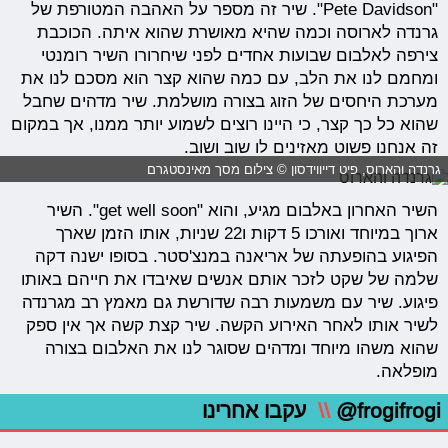
"Pete Davidson". שיר זה מספר על האהבה המטורפת של
גרנדה לארוסה וכמה שהיא מאושרת שהוא איתה. הכוכבת
צירפה לאלבום שבועות אחדים לפני שיחרורו השיר רומנטי
ומחמם לנו את הלב, עם כמה שהוא קצר הוא מסכם לנו את
מערכת היחסים של הזוג בצורה מושלמת. שיר מדהים שחבל
שהוא כל כך קצר, כי היינו רוצים לשמוע יותר ממנו, אך במקום
זה אנחנו פשוט מאזינים לו שוב ושוב.
גרנדה והארוס, פיט דייווידסון © צילום מסך מאינסטגרם
השיר האחרון באלבום מגיע, והוא "​get well soon". השיר
ארוך במיוחד ואורכו 5 דקות ו22 שניות, אותו הזמן שארך
הפיגוע בהופעתה של אריאנה במנצ'סטר. בסופו ישנה דקה
שלמה של שקט לזכר אותם אנשים שאיבדו את חייהם באותו
פיגוע. שיר עם משמעות רבה שדורשת גם מאמץ רב מגרנדה
לשיר אותו לאחר האירוע הקשה. שיר קצת קשה אך אין ספק
שהוא משהו מיוחד ומדהים שסוגר לנו את האלבום בצורה
מופלאה.
@frogifrogi
\\
עקבו אחרינו