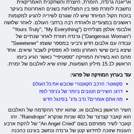
אריאנה גרנדה, הזמרת, היוצרת והשחקנית האמריקאית
נחשבת לזמרת פופ בין המצליחות בשנים האחרונות בעיקר
בזכות הקול המיוחד שיש לה שגורם לשיריה להגיע למקומות
ראשונים במצעדים ולאהדה רבה ברחבי העולם. לאחר שלושה
אלבומי אולפן מצליחים ("Yours Truly", "My Everything"
ו"Dangerous Woman") גרנדה חוזרת לאחר שנתיים של
עבודה עם אלבום חדש ורביעי במספר ששמו "Sweetener"
שיצא ביום שישי האחרון ומאז לא מפסיק לשבור שיאים. אחד
מהם הוא בשירות המוזיקה "ספוטיפיי" כאשר הגיע ביומו
הראשון ל15.1 מיליון השמעות, שזהו שיא לאלבום של זמרת.
עוד בערוץ המוזיקה של פרוגי:
סקאוטר: הרכב הקאנטרי שכובש את כל העולם
דרגו: השירים הטובים ביותר של ג'ניפר לופז
מה אתם אומרים? נדב גדג׳ בסינגל חדש
השיר הראשון באלבום או, שהוא יותר ההקדמה של האלבום
הוא קאבר קצרצר של כ40 שניות שנקרא "Raindrops". זהו
קאבר לשיר מפורסם בשם "An Angel Cried" של להקת ארבע
העונות שזוכה לחידוש קטן של גרנדה ונחשב בעיננו כהכנה