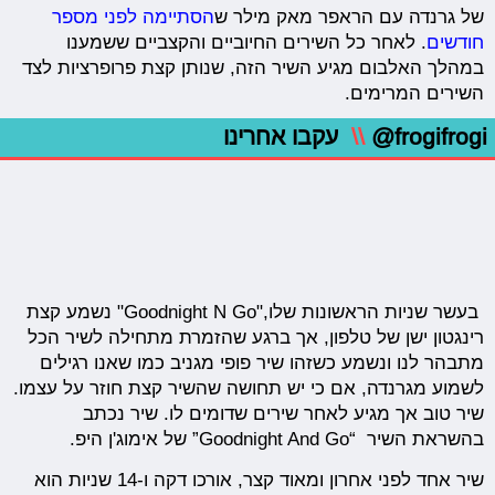
של גרנדה עם הראפר מאק מילר ש
הסתיימה לפני מספר
חודשים
. לאחר כל השירים החיוביים והקצביים ששמענו
במהלך האלבום מגיע השיר הזה, שנותן קצת פרופרציות לצד
השירים המרימים.
@frogifrogi
\\
עקבו אחרינו
בעשר שניות הראשונות שלו,"​Goodnight N Go" נשמע קצת
רינגטון ישן של טלפון, אך ברגע שהזמרת מתחילה לשיר הכל
מתבהר לנו ונשמע כשזהו שיר פופי מגניב כמו שאנו רגילים
לשמוע מגרנדה, אם כי יש תחושה שהשיר קצת חוזר על עצמו.
שיר טוב אך מגיע לאחר שירים שדומים לו. שיר נכתב
בהשראת השיר “Goodnight And Go” של אימוג'ן היפ.
שיר אחד לפני אחרון ומאוד קצר, אורכו דקה ו-14 שניות הוא