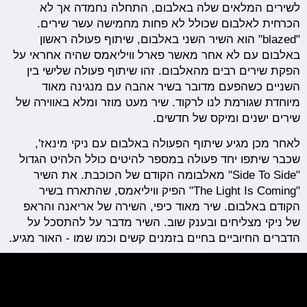
לשירים המלאים שלה באלבום, התחלה נחמדה אך לא
הכרחית לאלבום שכולל לא פחות מחמישה עשר שירים.
"blazed" הוא השיר השני באלבום, שיתוף פעולה ראשון
באלבום עם לא אחר מאשר פארל וויליאמס שהיה אחראי על
הפקת שירים רבים מהאלבום. זהו שיתוף פעולה שלישי בין
השניים כשהפעם מדובר בשיר אהבה עם מנגינה מאוד
מיוחדת שגורמת לנו לרקוד. שיר מעט מוזר ומלא באווירה של
שירים ישנים ומיקס של חדשים.
לאחר מכן מגיע שיתוף הפעולה באלבום עם ניקי מינאז',
שכבר שיתפו יחד פעולה במספר להיטים כולל הלהיט הגדול
"Side To Side" מאלבומה הקודם של הכוכבת. את השיר
"The Light Is Coming" הפיק וויליאמס, שהתארח בשיר
הקודם באלבום. שיר מאוד כיפי, השירה של אריאנה והראפ
של ניקי מצליחים ובענק שוב. השיר מדבר על להתסכל על
הדברים החיוביים בחיים בזמנים קשים וכמו שמו - האור מגיע.