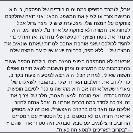
אבל, לזמרת הסיפקו כמה ימים בודדים של הפסקה, כי היא
הרגישה צורך עז לצייץ את המשפט הבא: "אני רואה שחלקכם
צוחקים על המצח שלי. מצטערת שיש לי מצח גדול אבל
לפחות אני חמודה ולא צוחקת על אחרים". לאחר מכן היא
שינתה את נוסח הציוץ: "הפגישהשלי נדחתה, אז חזרתי כדי
להגיד לכולכם שאני אוהבת אתכם למרות שאתם שונאים את
המצח שלי". ללא ספק, לבחורה יש אישיו'ס עם המצח שלה.
אריאנה לא הסתפקה בציוצי המצח-רצח ובילתה מספר שעות
בהתכתבות עם המעריצים ומתן תשובות לשאלותיהם ואפילו
חשפה שאולי, למרות הכל, היא תצא למסע הופעות בקרוב,
כדי לקדם את האלבום האחרון שלה. בתגובה לשאלתו של
מעריץ ששאל אותה אם היא מרגישה מוכנה לסיבוב הופעות,
ענתה גרנדה: "אני מוכנה. למען האמת, הלב שלי צריך את
זה. צריכה לסדר כמה דברים אחרונים, אבל אנסה לחזור
אליכם עם תאריכים בהקדם האפשרי". ואם זה לא מספיק,
אריאנה חזרה גם לאינסטגם ובין כל הסטוריז עם המסרים
החיובים והצילומים עפ סבא וסבתא, היה סטורי אחד שהכריז
- "בקרוב תאריכים למסע ההופעות".