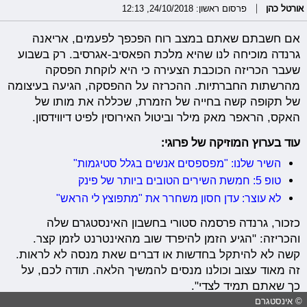
אורטל כהן
פרסום ראשון: 24/10/2018, 12:13
אם חשבתם שאתם במצב רוח הפכפך לפעמים, אריאנה
גרנדה מוכיחה לנו שהיא מלכת הפאסיב-אגרסיב. רק בשבוע
שעבר הכריזה הכוכבת הצעירה כי היא לוקחת הפסקה
מהרשתות החברתיות. ההכרזה על ההפסקה, הגיעה בעיצומה
של תקופה קשה בחייה של הזמרת, שכללה את מותו של
האקס, הראפר מאק מילר וביטול האירוסין לפיט דיווידסון.
עוד בערוץ המוזיקה של פרוגי:
השיר שלנו: "מפספסים אנשים בגלל סטיגמות"
טופ 5: חמשת השירים הטובים ביותר של פינק
לא עוצר: עדן חסון משחרר את "מתפוצץ לי הראש"
כזכור, גרנדה פרסמה סטורי בחשבון האינסטגרם שלה
והכריזה: "הגיע הזמן להיפרד שוב מהאינטרנט לזמן קצר.
קשה לא להיתקל בחדשות או דברים שאת מנסה לא לראות.
זה מאוד עצוב וכולנו מנסים להמשיך הלאה. תודה לכם, על
כך שאתם תמיד לצדי".
© אינסטגרם