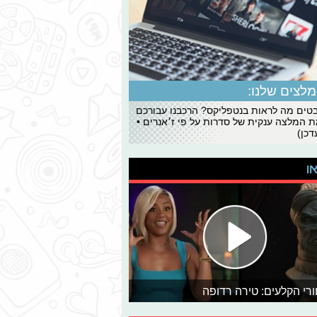
לצים שלנו:
ים מה לראות בנטפליקס? הרכבנו עבורכם
 המלצה ענקית של סדרות על פי ז׳אנרים •
כן)
או
רי הקלעים: טירה רדופה