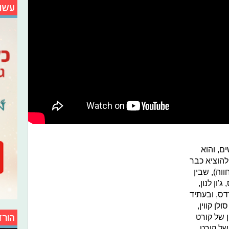
עשו
ים, והוא
" שהספיקה להוציא כבר
 בסדרת "Tribute" (מחווה), שבין
'ון לנון,
רדס, ובעתיד
לן קווין,
ן של קורט
הורד
של קורט