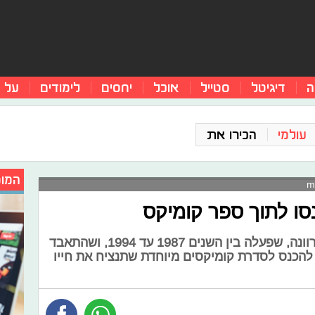
ה
דיגיטל
סטייל
אוכל
יחסים
לימודים
על 
עולמי
הכירו את
המומ
כנסו לתוך ספר קומיקס
קורט קוביין, סולן להקת הגראנג' נירוונה, שפעלה בין השנים 1987 עד 1994, ושהתאבד
1994, יהיה עתיד להכנס לסדרת קומיקסים מיוחדת שתנציח את חייו