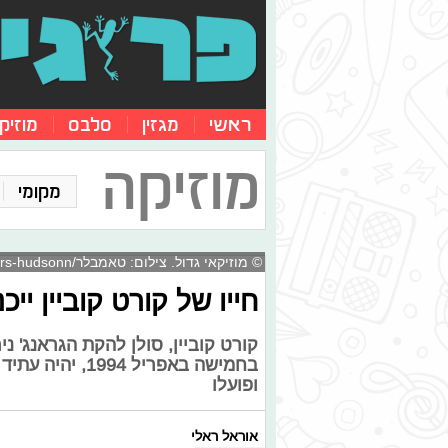
ראשי
מגזין
סלבס
מוזיק
מוזיקה
מקומי
© מוזיקאי גדול. צילום: טאמבלר/mrs-hudsonn
חייו של קורט קוביין יי
בחמישה באפריל 
ופועלו
אוראל ראלי