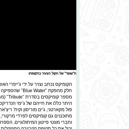
ה"שופר" של הקול הצעיר בתקופתו
הקומיקס נכתב וצויר על ידי ג'ייפרי האש
חלק מהפקת "Blue Water
מספר קומיקסים
היתר כללו את חייהם של ג'ימי הנדריקס, ג
פול מקארטני, ג'ים מוריסון וקית' ריצ'א
מתוכננים גם קומיקסים לפרדי מרקורי, סו
וחברי מונטי פייטון המיתולוגיים. הספרו
יכיל את כל תקופת הקריירה המוזיקלית 