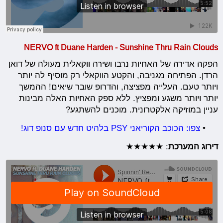
NERVO ft Duane Harden - Sunshine Thru Rain Clouds
הפקה אדירה של האחיות נרבו ושירה ווקאלית מעולה של דואן
הרדן. הפתיחה מגניבה, והקטע הווקאלי רק מוסיף לה יותר
ויותר טעם. העלייה מפציצה, והדרופ שובר שיאים! ההמשך
יותר ויותר משגע ומפציץ. ללא ספק האחיות האלה מבינות
עניין במוזיקה אלקטרונית. מוכנים להשתגע?
•
צפו: הכוכב הקוריאני PSY בלהיט חדש עם סנופ דוג!
דירוג המערכת
: ★★★★★