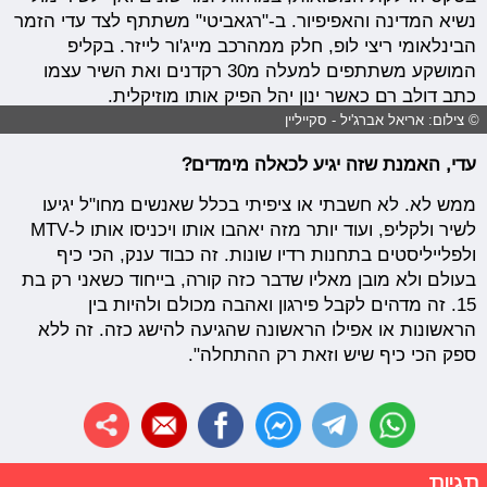
נשיא המדינה והאפיפיור. ב-"רגאביטי" משתתף לצד עדי הזמר
הבינלאומי ריצי לופ, חלק ממהרכב מייג'ור לייזר. בקליפ
המושקע משתתפים למעלה מ30 רקדנים ואת השיר עצמו
כתב דולב רם כאשר ינון יהל הפיק אותו מוזיקלית.
© צילום: אריאל אברג'יל - סקייליין
עדי, האמנת שזה יגיע לכאלה מימדים?
ממש לא. לא חשבתי או ציפיתי בכלל שאנשים מחו"ל יגיעו
לשיר ולקליפ, ועוד יותר מזה יאהבו אותו ויכניסו אותו ל-MTV
ולפלייליסטים בתחנות רדיו שונות. זה כבוד ענק, הכי כיף
בעולם ולא מובן מאליו שדבר כזה קורה, בייחוד כשאני רק בת
15. זה מדהים לקבל פירגון ואהבה מכולם ולהיות בין
הראשונות או אפילו הראשונה שהגיעה להישג כזה. זה ללא
ספק הכי כיף שיש וזאת רק ההתחלה".
תגיות