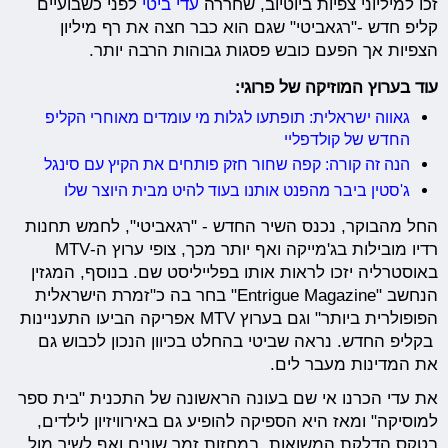
זכו למיליוני צפיות ביוטיוב, שחררה
עדי ביטי
לפני כשבועיים
קליפ חדש -"רגאביטי" שגם הוא כבר חצה את רף מיליון
הצפיות אך הפעם כובש פסגות גבוהות הרבה יותר.
עוד בערוץ המוזיקה של פרוגי:
גאווה ישראלית: תופתעו לגלות מי עומדים מאוחרי הקליפ
החדש של קולדפליי
הנה זה קורה: קפה שחור חזק פותחים את הקיץ עם סינגל
ג'סטין ביבר מהפנט אותנו בעוד להיט מבית היוצר שלו
החל מהבוקר, נכנס השיר החדש - "רגאביטי", לחמש תחנות
רדיו מובילות בג'מייקה ואף יותר מכך, צופי ערוץ ה-MTV
באוסטרליה יזכו לראות אותו בפלייליסט שם. בנוסף, המגזין
הנחשב "Entrigue Magazine" בחר בה כ"זמרת הישראלית
הפופולרית ביותר" וגם בערוץ MTV אפריקה הביעו התעניינות
בקליפ החדש. נראה שביטי בהחלט בכיוון הנכון לכבוש גם
את המדינות מעבר לים.
את עדי הכרנו אי שם בעונה הראשונה של התכנית "בית ספר
למוסיקה" ומאז היא הספיקה להופיע גם באירוויזיון לילדים,
בטקס הדלקת המשואות, במחזות זמר שונים ואף לשיר מול