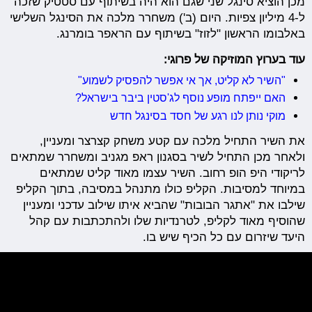
מכן הוציא סינגל שני שגם הוא היה בשיתוף עם סטטיק שזכה
ל-4 מיליון צפיות. היום (ב') משחרר מלכה את הסינגל השלישי
באלבומו הראשון "לזוז" בשיתוף עם הראפר בומרנג.
עוד בערוץ המוזיקה של פרוגי:
"השיר לא קליט, אך אי אפשר להפסיק לשמוע"
האם ייפתח מופע נוסף לג'סטין ביבר בישראל?
מוקי נותן לנו רגע של חסד בסינגל חדש
את השיר התחיל מלכה עם קטע משחק קצרצר ומעניין,
ולאחר מכן התחיל לשיר בסגנון ראפ מגניב ומשחרר שמתאים
לריקודי היפ הופ רחוב. השיר עצמו מאוד קליט שמתאים
במיוחד למסיבות. הקליפ כולו מתנהל במסיבה, בתוך הקליפ
שילבו את "אתגר הבובות" שהביא איתו שילוב עדכני ומעניין
שהוסיף מאוד לקליפ, לטרנדיות שלו ולהתכתבות עם קהל
היעד שיזרום עם כל הכיף שיש בו.