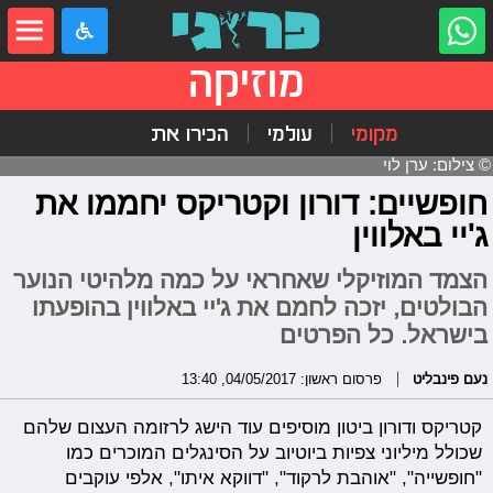
מוזיקה
מקומי
עולמי
הכירו את
© צילום: ערן לוי
חופשיים: דורון וקטריקס יחממו את
ג'יי באלווין
הצמד המוזיקלי שאחראי על כמה מלהיטי הנוער
הבולטים, יזכה לחמם את ג'יי באלווין בהופעתו
בישראל. כל הפרטים
נעם פינבליט
פרסום ראשון: 04/05/2017, 13:40
קטריקס ודורון ביטון מוסיפים עוד הישג לרזומה העצום שלהם
שכולל מיליוני צפיות ביוטיוב על הסינגלים המוכרים כמו
"חופשייה", "אוהבת לרקוד", "דווקא איתו", אלפי עוקבים