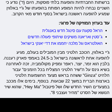
ברשתות החברתיות והופעות בלתי פוסקות, היום (ד') נודע כי
השניים נבחרו להיות המופע הפותח בהופעתו של ג'יי באלווין
שמגיע להופעה ראשונה בישראל בסוף חודש מאי הקרוב.
עוד בערוץ המוזיקה של פרוגי:
הראל סקעת עם סינגל חדש באנגלית
ג׳סטין ואריאנה משיקים שיתופי פעולה חדשים
האולטראס וגל מלכה יחממו את דדי יאנקי בישראל
ג'יי באלווין, הכוכב הלטיני מבין המובילים בעולם, מגיע
להופעה אחת לראשונה בישראל ב-24.5 באמפי פארק רעננה.
בלבין הוא זמר, יוצר, ראפר ומפיק מקולומביה, זכה לאחרונה
בשיא גינס על ה"שיר הלטיני המצליח בכל הזמנים" עבור
הלהיט "Ginza" ששהה בראש מצעד ההשמעות הלטיני
בארצות הברית במשך 22 שבועות. בנוסף, בימים אלו מככב
במצעדים השיר החדש שלו ושל פיטבול "Hey Ma", שהוא שיר
הנושא של הסרט "מהיר ועצבני 8".