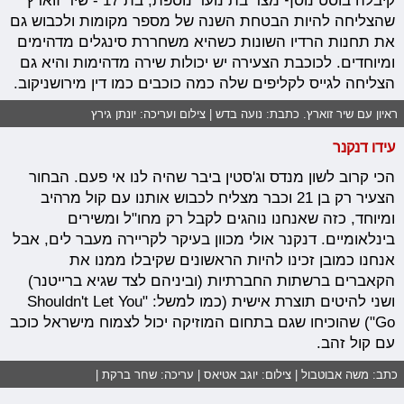
קיבלה בוסט נוסף מצד בת נוער נוספת, בת 17 - שיר זוארץ
שהצליחה להיות הבטחת השנה של מספר מקומות ולכבוש גם
את תחנות הרדיו השונות כשהיא משחררת סינגלים מדהימים
ומיוחדים. לכוכבת הצעירה יש יכולות שירה מדהימות והיא גם
הצליחה לגייס לקליפים שלה כמה כוכבים כמו דין מירושניקוב.
ראיון עם שיר זוארץ. כתבת: נועה בדש | צילום ועריכה: יונתן גירץ
עידו דנקנר
הכי קרוב לשון מנדס וג'סטין ביבר שהיה לנו אי פעם. הבחור
הצעיר רק בן 21 וכבר מצליח לכבוש אותנו עם קול מרהיב
ומיוחד, כזה שאנחנו נוהגים לקבל רק מחו"ל ומשירים
בינלאומיים. דנקנר אולי מכוון בעיקר לקריירה מעבר לים, אבל
אנחנו כמובן זכינו להיות הראשונים שקיבלו ממנו את
הקאברים ברשתות החברתיות (וביניהם לצד שגיא ברייטנר)
ושני להיטים תוצרת אישית (כמו למשל: "Shouldn't Let You
Go") שהוכיחו שגם בתחום המוזיקה יכול לצמוח מישראל כוכב
עם קול זהב.
כתב: משה אבוטבול | צילום: יוגב אטיאס | עריכה: שחר ברקת |