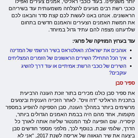
יותר משציפינו. בעוד כוכבי ראליטי, אמנים צעירים ואפילו
כוכבי רשת רבים מגיעים להצלחה משמעותית עוד בשיריהם
הראשונים. אנחנו באנו לעשות לכם קצת סדר והבאנו לכם
את חמשת האמנים הצעירים והאמנם חדשים בתחום
שלדעתנו מצפה להם עתיד גדול במיוחד.
עוד בערוץ המוזיקה של פרוגי:
אוהבים את ישראלה: האולטראס בשיר הרשמי של המדינה
איך הכל התחיל? השירים הראשונים של הזמרים המצליחים
השירים של כוכבי הרשת: אמיתיים או עוד דרך להשיג
עוקבים?
ספיר סבן
את ספיר סבן כולנו מכירים בתור זוכת העונה הרביעית
בתכנית הראליטי "דה וויס". לאחר הזכייה הענקית וביצועים
מרשימים ביותר במהלך העונה, סבן הספיקה להופיע במספר
מקומות, אחד מהם היה בבמת האמנים הגדולים ביותר,
קיסריה. שם הופיעה לצד המנטור שליווה אותה לאורך כל
הדרך, שלומי שבת. בנוסף לכך, מלפני מספר חודשים סבן
ביצעה את שיר הגאווה של אריסה לשנת 2017, "אני לא