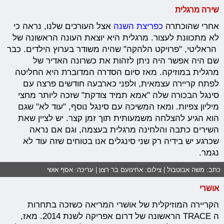
שירה מרגלית
אחרי שהוכתרה
כפריצת השנה
אצל העורכים שלנו, נראה כי
לא מתכוונת לעצור. מרגלית היא יוצאת העונה הראשונה של
הראליטי, "פרויקט הלהקה" שהיה משודר בערוץ הילדים. כבר
שם היה אפשר היה ניתן לזהות את כשרונה האדיר של
מרגלית במוזיקה. מאז סיום הסדרה המדוברת היא החליטה
לפתח קריירה עצמאית, ולפני כארבעה חודשים פרצה עם
סינגל הבכורה שלה "אמא תמיד צודקת" שזכה ליותר מחצי
מיליון צפיות. ומאז המשיכה עם סינגל נוסף, "עוד לא" שגם
הוא הגיע להצלחה משמעותית תוך זמן קצר. יש לציין שאת
השירים כתבה והלחינה מרגלית בעצמה, וגם אם נראה
שכרגע יש בידיה רק שני סינגלים אנו בטוחים שזה עוד לא
נגמר.
כתב: משה אבוטבול | צילום: אחינועם בר רצון | עריכה: אסף אושי
אושרי
הקריירה המוזיקלית של אושרי המריאה כשזכה בתחרות
ה TRACE הראשונה של דרום אפריקה לשנת 2014. מאז,