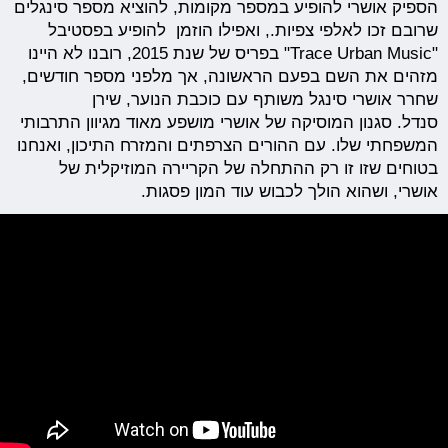
הספיק אושרי להופיע במספר מקומות, להוציא מספר סינגלים
שרובם זכו לאלפי צפיות., ואפילו הוזמן להופיע בפסטיבל
"Trace Urban Music" בפריס של שנת 2015, רובנו לא היינו
מזהים את השם בפעם הראשונה, אך מלפני מספר חודשים,
שחרר אושרי סינגל משותף עם כוכבת הנוער, שירן
סנדל. סגנון המוסיקה של אושרי מושפע מאוד מגיוון התרבותי
המשפחתי שלו. עם ההורים הצרפתים והמזרח התיכון, ואנחנו
בטוחים שזו זו רק ההתחלה של הקריירה המוזיקלית של
אושרי, ושהוא הולך לכבוש עוד המון פסגות.