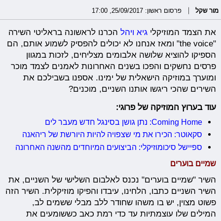
מור שקל
פרסום ראשון: 25/09/2017, 17:00
את הצמד המוזיקלי
גיא ויהל
הכרנו לראשונה בראליטי השירה
"the voice" ומאז אנחנו לא יכולים להפסיק לשמוע אותם, הם
הספיקו להוציא שלושה אלבומים מצליחים, לזכות במגוון
פרסים נחשקים והפכו בשנים האחרונות לאמנים לצמד מוכר
ומוערך במוזיקה הישאלית של ימינו. אספנו בשבילכם את
השירים שהכי ריגשו אותנו השניים, מוכנים?
עוד בערוץ המוזיקה של פרוגי:
Coming Home: נתן גושן בסינגל חדש מעבר לים
סקאוטר: הכירו את מי שצפויה להיות היורשת של ריהאנה
ספיישל סיכומוזיקלי: הביצועים המיוחדים מהשנה האחרונה
שמיים בוערים
השיר "שמיים בוערים" נכנס לאלבום השלישי של השניים, את
השיר השניים כתבו, הלחינו, עיבדו והפיקו מוזיקלית. השיר הזה
פשוט מצוין, יש בו משהו שחודר ללב מבלי ששמים לב,
המילים שלו עוצמתיות עד כדי רמת כאב כששומעים את