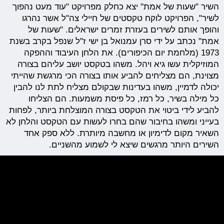
השיר "שעות של אמת" יצא כחלק מפרויקט "עוד מעט נהפוך
לשיר", הפרויקט לוקח טקסטים של חיילי צה"ל אשר נהרגו
והופך אותם לשירים בעזרת זמרים ישראלים. "שעות של
אמת" נכתב על ידי סרן עמנואל בן ישי ז"ל שנפל בקרב בשנת
1973 (מלחמת יום הכיפורים). את הלחן העיבוד וההפקה
המוזיקלית עשו גיא ויהל. משהו בטקסט יושב עליהם בצורה
מצוינת, הם מצליחים להביע אותו בצורה הכי מרגשת שהייתי
יכולה לדמיין, משהו בעדינות שבקולם מצליח לתת לנו להבין
כל מילה בשיר, כל רמז, כל פיסת משמעות. הם הצליחו
להביע לידי ביטוי את הטקסט בצורה המוצלחת ביותר, לפחות
בעייני ומשהו בחיבור שהם בחרו לעשות עם הטקסט והלחן לא
השאיר מקום לדימיון או מחשבה מיותרת. ללא ספק אחד
השירים היותר מרגשים שיצא לי לשמוע מהשניים.