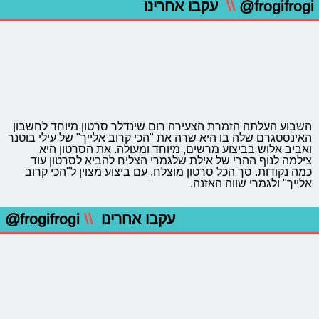
@frogifrogi
\\
עקבו אחרינו
השבוע העלתה הזמרת הצעירה רום שינדלר סרטון מיוחד לחשבון
האינסטגרם שלה בו היא שרה את "הכי קרוב אלייך" של עילי בוטנר
ואביב אלוש בביצוע מרשים, מיוחד ומעולה. את הסרטון היא
צילמה לנוף ההרי של אילת שלגמרי הצליח להביא לסרטון עוד
כמה נקודות. סך הכל סרטון מוצלח, עם ביצוע מצוין ל"הכי קרוב
אלייך" ולגמרי שווה האזנה.
עקבו אחרינו
\\
@frogifrogi