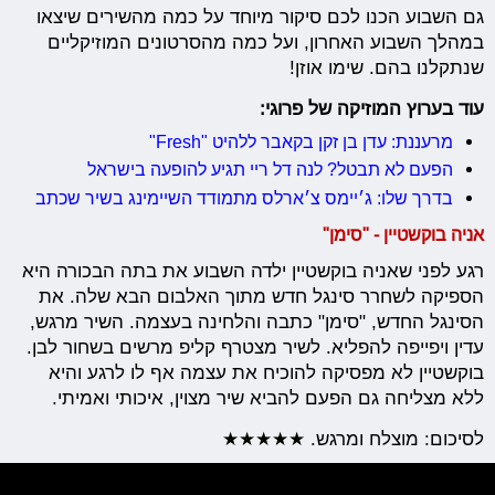
גם השבוע הכנו לכם סיקור מיוחד על כמה מהשירים שיצאו
במהלך השבוע האחרון, ועל כמה מהסרטונים המוזיקליים
שנתקלנו בהם. שימו אוזן!
עוד בערוץ המוזיקה של פרוגי:
מרעננת: עדן בן זקן בקאבר ללהיט "Fresh"
הפעם לא תבטל? לנה דל ריי תגיע להופעה בישראל
בדרך שלו: ג׳יימס צ׳ארלס מתמודד השיימינג בשיר שכתב
אניה בוקשטיין - "סימן"
רגע לפני שאניה בוקשטיין ילדה השבוע את בתה הבכורה היא
הספיקה לשחרר סינגל חדש מתוך האלבום הבא שלה. את
הסינגל החדש, "סימן" כתבה והלחינה בעצמה. השיר מרגש,
עדין ויפייפה להפליא. לשיר מצטרף קליפ מרשים בשחור לבן.
בוקשטיין לא מפסיקה להוכיח את עצמה אף לו לרגע והיא
ללא מצליחה גם הפעם להביא שיר מצוין, איכותי ואמיתי.
לסיכום: מוצלח ומרגש. ★★★★★