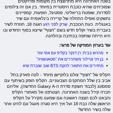
בשנה האחרונה היא מתרוצצת בין מקומות ופרויקטים
שמוכיחים שהיא כוכבת היסטרית במיוחד. בין אם זה צילומים
לסדרות, שופטת בריאליטי, פסטיגל, הופעות, קמפיינים
נחשקים ואפילו התחלה של קריירה בינלאומית עם שיר
באנגלית. כעת הכוכבת,
שרק לפני רגע
חגגה 18, חוזרת לשיר
בעברית בשיר וקליפ חדש בשם "חצוף" שייצא בסוף החודש ובו
היא הייתה שותפה בכתיבה ובהלחנה.
עוד בערוץ המוזיקה של פרוגי:
מרגיש בבית: רן דנקר בקליפ עם אסי עזר
בן זיני וטיילור משחררים את "סטאנשוויה"
מחזירים את התואר: להקת BTS שוב שוברת שיא
הקליפ של "חצוף" צולם בלוקיישן מיוחד - לונה פארק בתל
אביב בין שלל המתקנים הצבעוניים. הקליפ הופק בשיתוף עם
סמסונג (לכבוד השקת סדרת ה-Galaxy A החדשה), אליהם
חברה קירל בשנה האחרונה. הצטרפנו אל מאחורי הקליפ
והבאנו לכם הצצה ראשונה וגם שמענו מקירל על הקליפ
הראשון שלה כבת 18 ועל איך היא סגרה מעגל עם להיט אחר
שלה בשיר החדש?