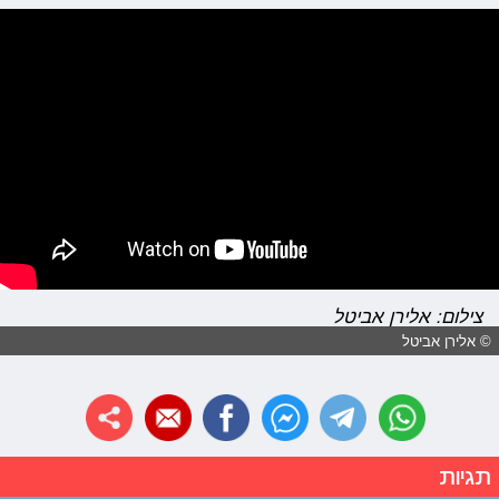
צילום: אלירן אביטל
© אלירן אביטל
תגיות