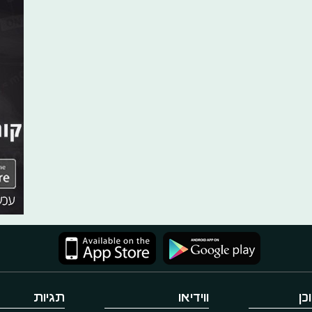
כן
ווידיאו
תגיות