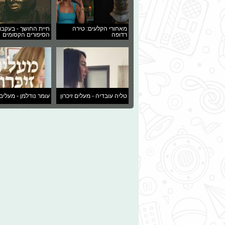
מאחורי הקלעים: טירה
חיית החושך - בעקבו
רדופה
הסיפורים הקסומים
טליה עובדיה - מעלים זיכרון
עומר נודלמן - מעלים 