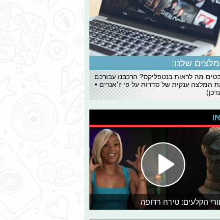
לצים שלנו:
ים מה לראות בנטפליקס? הרכבנו עבורכם
 המלצה ענקית של סדרות על פי ז׳אנרים •
כן)
או
רי הקלעים: טירה רדופה