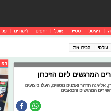
ה
דיגיטל
סטייל
אוכל
יחסים
לימודים
על 
עולמי
הכירו את
המומ
 המרגשים ליום הזיכרון
ירן, אליאנה תדהר ואמנים נוספים, העלו ביצועים
שירים המרגשים והכואבים