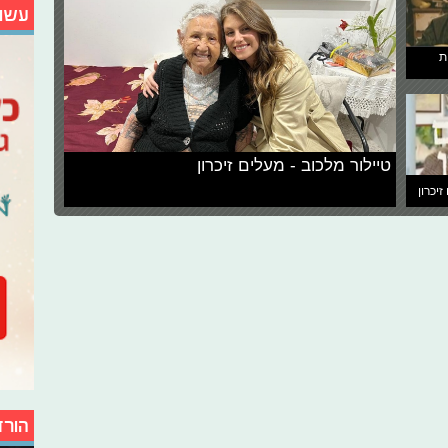
עשו
ת
טיילור מלכוב - מעלים זיכרון
זיכרון
הורד