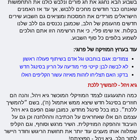
בשבוע הבא נחגוג את חג פורים ונלבש כולנו את התחפושות
שאנחנו כבר חודשים מחכים ללבוש, אך עד אז האמנים
הישראלים מורידים את המסכות ומוציאים גם השבוע שירים
חדשים מהעומק של הלב, שכמובן נכנסים גם ללב שלנו
בקלות. אז שימו פליי, כי את הרשימה הזו אתם הולכים
לשמוע בלופים כל סוף השבוע.
עוד בערוץ המוזיקה של פרוגי:
צמודים: אגם בוחבוט וגל אדם בשיתוף פעולה ראשון
לא לבשה לבן: קייטי פרי מודיעה על הריון בסינגל חדש
בדקו: האם תצליחו לזהות מאיזה עשור הקליפים האלו
גיא ויהל - להמשיך ללכת
כמה התגעגענו לצמד המוזיקלי המוכשר גיא ויהל, והנה הם
חוזרים בסינגל חדש שיצא ממש אתמול (ה'), בשם ״להמשיך
ללכת״. כמו בכל סינגל מחדש, כמובן שגם הפעם גיא ויהל
עצמם הם אלו שאחראים על הכתיבה וההלחנה וכן גם על
העיבוד וההפקה המוזיקלית. השיר מרגש וסוחף, וגם הקליפ
שמלווה אותו מעצים עוד יותר את תחושת הריגוש וחודר היישר
לתוך הלב. גיא ויהל - הפצצתם!