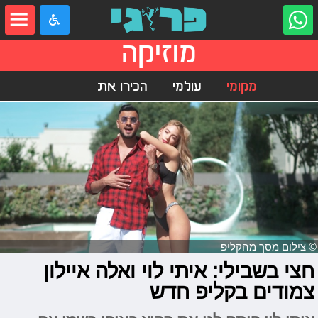
מוזיקה
מקומי
עולמי
הכירו את
© צילום מסך מהקליפ
חצי בשבילי: איתי לוי ואלה איילון
צמודים בקליפ חדש