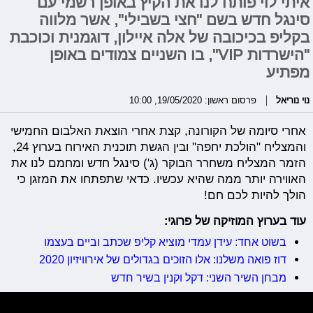
איתי לוי פותח לנו את הקיץ באופן רשמי עם
סינגל חדש בשם "חצי בשבילי", אשר מלווה
בקליפ בכיכובה של אלה איילון, דוגמנית וכוכבת
"הישרדות VIP", בו השניים צמודים באופן
מפתיע
נוי נוריאל
פרסום ראשון: 19/05/2020, 10:00
אחרי סיומה של הקורונה, קצת אחרי הוצאת האלבום החמישי
והמצליח "הולכת יחפה" ובין הגשת תוכנית האירוח בערוץ 24,
הזמר המצליח משחרר הבוקר (ג') סינגל חדש ומחמם לנו את
האווירה יותר ממה שהיא עכשיו. כדאי שתפתחו את המזגן כי
הולך להיות לכם חם!
עוד בערוץ המוזיקה של פרוגי:
בשוט אחד: עידן עמדי מוציא קליפ שכתב וביים בעצמו
דוז פואה משלנו: אלו הזוכים בגדולים של אירוויזיון 2020
מבחן השיר השני: דקל וקנין בשיר חדש