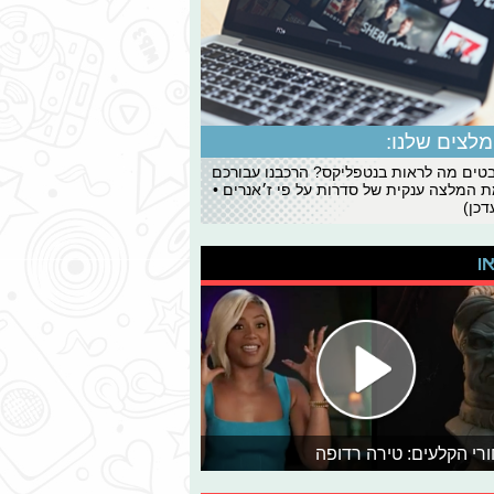
לצים שלנו:
ים מה לראות בנטפליקס? הרכבנו עבורכם
 המלצה ענקית של סדרות על פי ז׳אנרים •
כן)
או
רי הקלעים: טירה רדופה