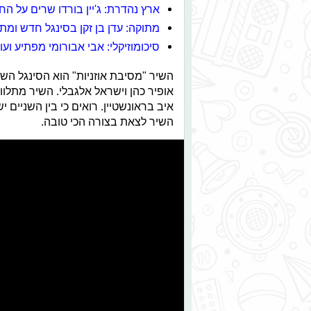
ארץ נהדרת: ג'יין בורדו שרים על ה
מתוקה: עדן בן זקן בסינגל חדש ומתו
סיכומוזיקלי: אבי אבורומי מפתיע וע
השיר "מסיבת אוזניות" הוא הסינגל השנ
אופיר כהן וישראל אלגבלי. השיר מתלו
איב בראונשטיין. רואים כי בין השניי
השיר לצאת בצורה הכי טובה.