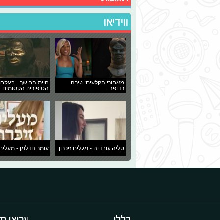
ווידיאו
מאחורי הקלעים: טירה
חיית החושך - בעקבו
רדופה
הסיפורים הקסומים
טליה עובדיה - מעלים זיכרון
עומר נודלמן - מעלים 
כללי
ערוצי תו