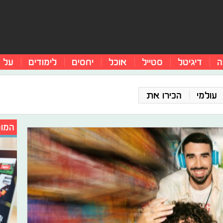
ה
דיגיטל
סטייל
אוכל
יחסים
לימודים
על 
עולמי
הכירו את
המומ