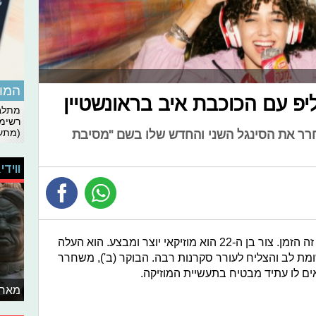
המומ
ליפ עם הכוכבת איב בראונשטיין
מתלבט
רשימת
(מתעד
יחרר את הסינגל השני והחדש שלו בשם "מסיבת
ווידי
אם עוד לא יצא לכם לשמוע על בן צור - זה הזמן. צור בן ה-22 הוא מוזיקאי יוצר ומבצע. הוא העלה
מת לב והצליח לעורר סקרנות רבה. הבוקר (ב'), משחרר
אים לו עתיד מבטיח בתעשיית המוזיקה.
מאחו