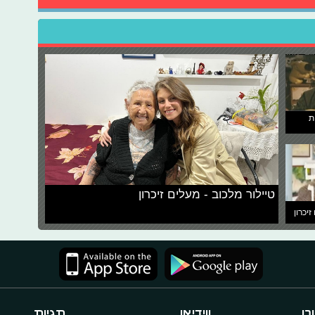
ת
טיילור מלכוב - מעלים זיכרון
זיכרון
כן
ווידיאו
תגיות