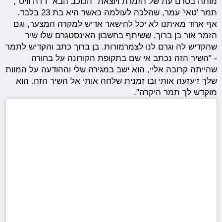
מותה בטרם עת של הזמרת ויוצאת "הכוכב הבא" ו"דה וויס",
תמר 'טאי' עמר, שהלכה לעולמה כאשר היא בת 23 בלבד.
אף אחד מאיתנו לא יכל להישאר אדיש למקרה המצער, וגם
הזמר אור בן ברוך, ששיתף בחשבון האינסטגרם שלו שיר
שהקדיש לה וגרם לנו לצמרמורות. בן ברוך כתב והקדיש לתמר
- "השיר הזה נכתב אי שם בתקופת הקורונה על בחורה
שהייתה קרובה אליי, הוא ישב במגירה שלי וההודעה על המוות
שלך זיעזעה אותי ובו זמנית שלחה אותי אל השיר הזה. הוא
מוקדש לך תמר היקרה".