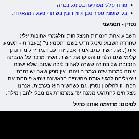
פורחת: ללי מפתיעה בסינגל בכורה
בלי שופוני: ספיר סבן וקווין רובין בשיתוף פעולה מהאגדות
נסרין - תסמעני
השבוע אחת הזמרות המצליחות והלגמרי אהובות עלינו
שחררה השבוע סינגל חדש בשם "תסמעיני" (בעברית - תשמע
אותי). את השיר כתב אמיר אבו, יחד עם תמר יהלומי ויונתן
קלימי שגם הלחינו והפיקו את השיר. השיר מדבר על אהבתה
הנכזבת של בחורה ששרה לאהוב ליבה שעזב, שלא ישכח
אותה למרות שזה נגמר ביניהם. אין ספק שאם יש זמרת
שמצליחה לרגש אותנו מהשנייה הראשונה שהיא פותחת את
הפה, זו לחלוטין נסרין. גם כשהשיר הוא בערבית, אנחנו
מצליחים להתרגש ממנה עד צמרמורת גם מבלי להבין מילה.
לסיכום: מדהימה אותנו כרגיל