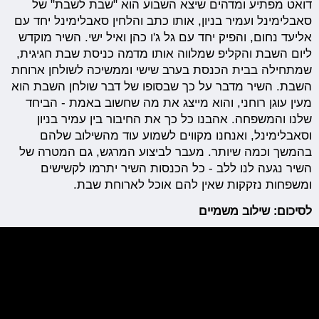
דואט מפתיע ומדהים שיצא השבוע הוא "שבת לשבת" של
סאבלימינל ועמיר בניון, אותו כתב והלחין סאבלימינל יחד עם
אליעד נחום, והפיק יחד עם גל ג'ו כהן ואיל ישי. השיר מוקדש
ליום השבת והקליפ שמלווה אותו מדמה כניסת שבת חגיגית,
שמתחילה בבית הכנסת בערב שישי וממשיכה לשולחן ארוחת
השבת. השיר מדבר על כך שבסופו של דבר שולחן השבת הוא
מעין עוגן רוחני, והוא מייצג את מה שחשוב באמת - הביחד
שלנו והמשפחה. אהבנו כל כך את החיבור בין עמיר בניון
וסאבלימינל, ואנחנו מקווים לשמוע עוד מהשילוב שלהם
בהמשך וכמה שיותר. מעבר לביצוע המרגש, גם המטרה של
השיר נגעה לנו ללב - כל הכנסות השיר יתרמו לקשישים
ומשפחות נזקקות שאין להם אוכל לארוחת שבת.
לסיכום: שילוב משמיים