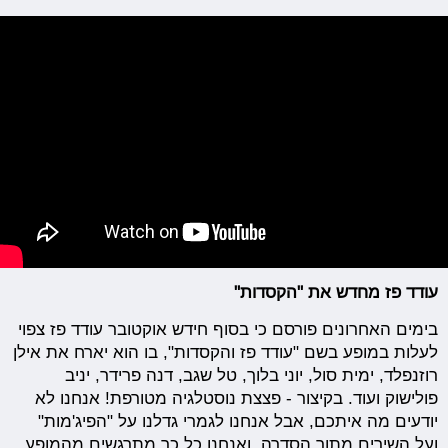
עודד פז מחדש את "הקסדות"
בימים האחרונים פורסם כי בסוף חידש אוקטובר עודד פז צפוי
לעלות במופע בשם "עודד פז והקסדות", בו הוא יארח את אילן
רוזנפלד, ימית סול, יוני בלוך, טל שגב, דנה פרידר, יניב
פולישוק ועוד. בקיצור - פצצת נוסטלגיה מטורפת! אנחנו לא
יודעים מה איתכם, אבל אנחנו לגמרי גדלנו על "הפיג'מות"
ועל השירים מתוך הסדרה, ואנחנו כל כך מתרגשים מהמופע