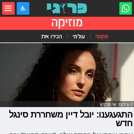
מוזיקה
מקומי
עולמי
הכירו את
© צילום: שי פרנקו
התגעגענו: יובל דיין משחררת סינגל
חדש