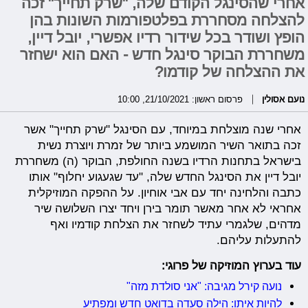
אחרי שהסינגל הקודם שלה, "שרק תחייך" זכה
להצלחה מסחררת בפלטפורמות השונות בהן
הופץ ושודר בכל שידור רדיו אפשרי, יובל דיין,
משחררת הבוקר סינגל חדש - האם הוא ישחזר
את ההצלחה של קודמו?
נועם אסולין
פרסום ראשון: 21/10/2021, 10:00
אחרי שנה מוצלחת במיוחד, עם הסינגל "שרק תחייך" אשר
זכה בתואר השיר המושמע ביותר של זמרת ויוצרת נשית
בישראל בתחנות הרדיו בשנה החולפת, הבוקר (ה) משחררת
יובל דיין את הסינגל החדש שלה, "עד שגעגוע יחלוף" אותו
כתבה והלחינה יחד עם אבי אוחיון. על ההפקה המוזיקלית
אחראי לא אחר מאשר תומר בירן ויחד יצרו השלושה שיר
מדהים, שלגמרי עתיד לשחזר את הצלחת קודמיו ואף
להתעלות עליהם.
עוד בערוץ המוזיקה של פרוגי:
נועה קירל מגיבה: "אני סולדת מזה"
להיות איתו: הילה סעדה בדואט חדש ומפתיע