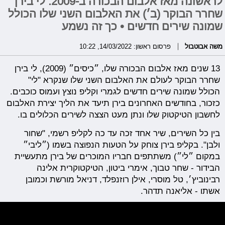
לראשונה מאז אלבום הבכורה ב-2009: לי בירן
שחרר הבוקר (ב׳) את האלבום השני שלו הכולל
שמונה שירים חדשים • כך זה נשמע
משה אבוטבול
פרסום ראשון: 14/03/2022, 10:22
13 שנים מאז אלבום הבכורה שלו, ״כיסים״ (2009), לי בירן
שחרר הבוקר לעולם את האלבום השני שלו שנקרא "לי"
הכולל שמונה שירים חדשים לגמרי וקליפ נוצץ ועמוס כוכבים.
כזכור, בחודשים האחרונים בירן תיעד את הליך יצירת האלבום
לחשבון הטיקטוק שלו ונתן מעט הצצה לשירים הכלולים בו.
בין כל השירים, שיר אחד זכה עד כה לקליפ רשמי, "שחור
ולבן". בקליפ בירן צוחק על הטעות הנפוצה בשמו (״ליבי״
במקום ״לי״) משתתפים חבריו המוכרים של בירן מתעשיית
הבידור - שחר טבוך, אימרי ביטון, הטיקטוקרית אלינה
רבינוביץ׳, טל מוסרי, אילן רוזנפלד, דניאל מורשת וכמובן
אשתו - אליאנה תדהר.