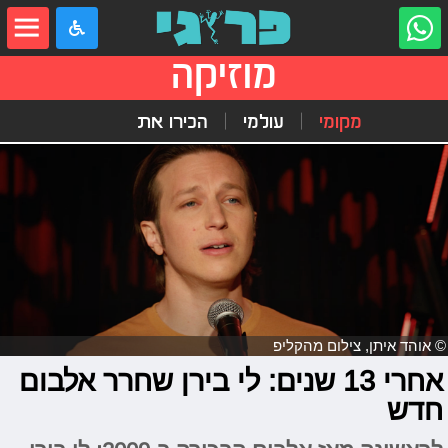
מוזיקה
מקומי
עולמי
הכירו את
© אוהד איתן, צילום מהקליפ
אחרי 13 שנים: לי בירן שחרר אלבום
חדש