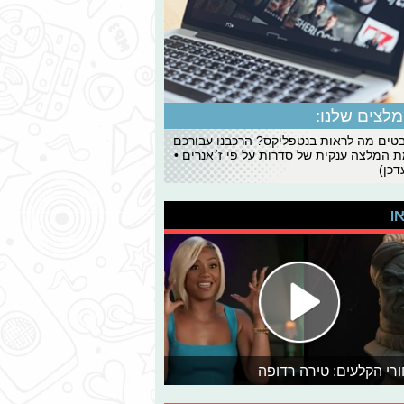
לצים שלנו:
ים מה לראות בנטפליקס? הרכבנו עבורכם
 המלצה ענקית של סדרות על פי ז׳אנרים •
כן)
או
רי הקלעים: טירה רדופה