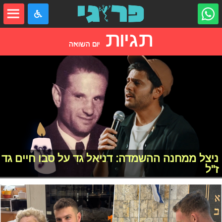
תגיות
יום השואה
ניצל ממחנה ההשמדה: דניאל גד על סבו חיים גד
ז"ל