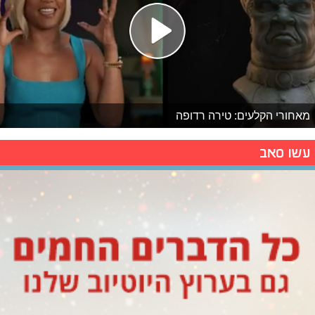
מאחורי הקלעים: טירה רדופה
עשו סאב