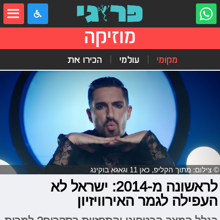
מוזיקה
מקומי
עולמי
הכירו את
© צילום: מתוך הקליפ, כאן 11 וגאגא בוקינג
לראשונה מ-2014: ישראל לא
העפילה לגמר האירוויזיון