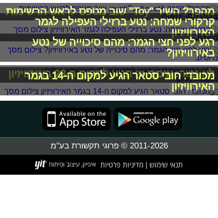
מהפך? השיר "Toy" שוב מטפס לראש הרשימות
קרקורי שמחה: נטע ברזילי העפילה לגמר
האירוויזיון
רגע לפני חצי הגמר: מהם סיכוייה של נטע
באירוויזיון?
לא גבוה: אימרי זיו הגיע למקום ה-23 באירוויזיון
מכובד: חובי סטאר הגיע למקום ה-14 בגמר
האירוויזיון
2011-2026 © פרוגי תקשורת בע"מ
תנאי שימוש
מדיניות פרטיות
|