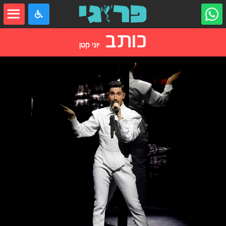
כותב
יוני קטן