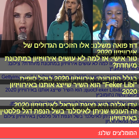
דוז פואה משלנו: אלו הזוכים הגדולים של
אירוויזיון 2020
טור אישי: אז למה לא עושים אירוויזיון במתכונת
מיוחדת?
בגלל הקורונה: אירוויזיון 2020 בוטל סופית
"Feker Libi" הוא השיר שייצג אותנו באירוויזיון
2020
עדן אלנה היא נציגת ישראל לאירוויזיון 2020
זה העונש שניתן לאיסלנד בשל הנפת דגל פלסטין
באירוויזיון
המומלצים שלנו: