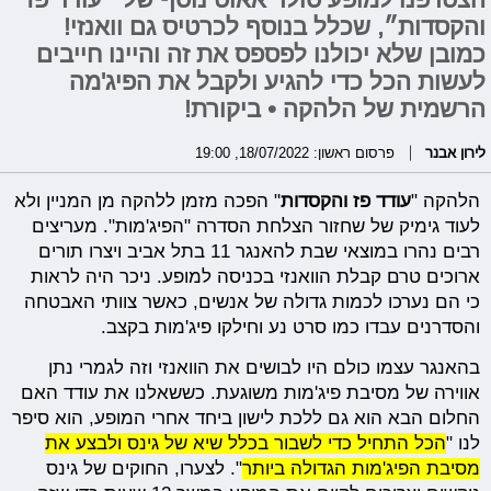
והקסדות״, שכלל בנוסף לכרטיס גם וואנזי!
כמובן שלא יכולנו לפספס את זה והיינו חייבים
לעשות הכל כדי להגיע ולקבל את הפיג'מה
הרשמית של הלהקה • ביקורת!
לירון אבנר
פרסום ראשון: 18/07/2022, 19:00
הלהקה "
עודד פז והקסדות
" הפכה מזמן ללהקה מן המניין ולא
לעוד גימיק של שחזור הצלחת הסדרה "הפיג'מות". מעריצים
רבים נהרו במוצאי שבת להאנגר 11 בתל אביב ויצרו תורים
ארוכים טרם קבלת הוואנזי בכניסה למופע. ניכר היה לראות
כי הם נערכו לכמות גדולה של אנשים, כאשר צוותי האבטחה
והסדרנים עבדו כמו סרט נע וחילקו פיג'מות בקצב.
בהאנגר עצמו כולם היו לבושים את הוואנזי וזה לגמרי נתן
אווירה של מסיבת פיג'מות משוגעת. כששאלנו את עודד האם
החלום הבא הוא גם ללכת לישון ביחד אחרי המופע, הוא סיפר
לנו "
הכל התחיל כדי לשבור בכלל שיא של גינס ולבצע את
מסיבת הפיג'מות הגדולה ביותר
". לצערו, החוקים של גינס