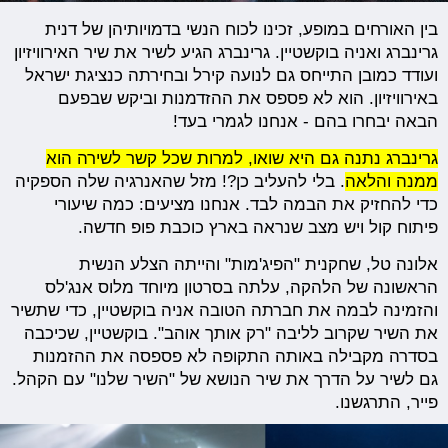
בין האורחים במופע, זכינו לכוח הנשי בדמויותיהן של דנית
גרינברג ואניה בוקשטיין. גרינברג הגיע לשיר את שיר האירוויזיון
ועודד כמובן התייחס גם לנועה קירל ובחירתה כנציגת ישראל
באירוויזיון. הוא לא פספס את ההזדמנות וביקש שבפעם
הבאה יבחרו בהם - אנחנו לגמרי בעד!
גרינברג נתנה גם היא שואו, למרות שכל קשר לשירה הוא
ממנה והלאה
. בלי להעליב כן?! מזל שהאנרגיה שלה הספקיה
כדי להחזיק את הבמה לבד. אנחנו מציעים: כמה שיעורי
פיתוח קול ויש מצב שנראה בארץ כוכבת פופ חדשה.
אלונה טל, שחקנית "הפיג'מות" והייתה הצלע הנשית
הראשונה של הלהקה, עלתה בסרטון מיוחד מלוס אנג'לס
והזמינה לבמה את חברתה הטובה אניה בוקשטיין, כדי שתשיר
את השיר שקרוב לליבה "רק אותך אוהב". בוקשטיין, שכיכבה
בסדרה מקבילה באותה התקופה לא פספסה את ההזמנות
גם לשיר על הדרך את שיר הנושא של "השיר שלנו" עם הקהל.
פייר, התרגשנו.