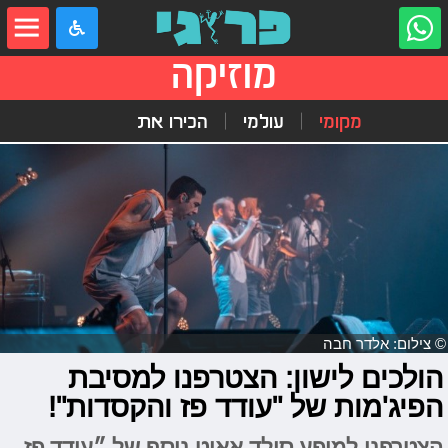
מוזיקה
מקומי
עולמי
הכירו את
© צילום: אלדר חבה
הולכים לישון: הצטרפנו למסיבת
הפיג'מות של "עודד פז והקסדות"!
הצטרפנו למופע סולד אאוט נוסף של ״עודד פז