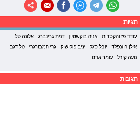
תגיות
עודד פז והקסדות
אניה בוקשטיין
דנית גרינברג
אלונה טל
אילן רוזנפלד
יובל סגל
יניב פולישוק
גרי המבורגרי
טל דגב
נועה קירל
עומר אדם
תגובות
2011-2026 © פרוגי תקשורת בע"מ
תנאי שימוש
מדיניות פרטיות
|