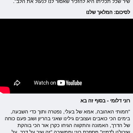
שיר שכל תכליתו היא להזכיר שאסור לנו לנעול את הלב".
לסיכום: המלאך שלנו
רוני דלומי - בסוף זה בא
"חמותי האהובה, אמא של בעלי, נפטרה ותוך כדי השבעה,
בימים הכי כואבים ועצובים גילינו שאני בהריון ושוב פעם כוחה
של הדרך, האמונה והתקווה הגיחו כקרן אור הכי בוהקת
שיכולנו לדמיין" מספרת רוני וממשיכה "זה שיר על דרך, על