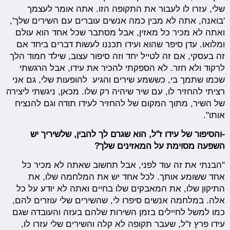
שלי, עזרו לו לעבור את התקופה הזו. אתה אומר לעצמך
'בואנה, אתה לא מבין כמה אנשים עוברים עם השירים שלך',
ואתה לא מכיר כל מאזין, אבל מסתבר שכל אחד הוא עולם
ומלואו. עדן סיפר שהוא ועידו תכננו לעשות דברים ביחד אם
זה בעסקי, אם זה לטייל יחד וזה סיפור עצוב, שילד חמוד הלך
לרקוד ולא חזר. לא הספקתי להכיר את עידו, אבל הרגשתי
שכמו שתמך בי, כששמע שירים והגיע להופעות שלי, גם אני
רציתי להחזיר לו, עם שיר שיהיה רק שלו. מכאן, ניגשתי ליצירה
של השיר, מתוך המקום של להחזיר לעידו תודה וגם להנציח
אותו".
-והסיפור של עידו ז''ל, הוא שגרם לך להבין, שלשיריך יש
השפעה מסוימת על המאזינים שלך?
"הבנתי את זה עוד לפני, אבל תחשוב שאתה לא מכיר כל
אחד ששומע אותך. לכל אחד יש את המלחמה שלו, את
התיקון שלו, את המאבקים שלו בחיים ואתה לא יודע על כל
אלה. במלחמה אנשים סיפרו לי, שהשירים שלי עוזרים להם,
כמו למשל לחיילים בזמן השירות שלהם בעזה והעובדה שגם
עידו פרץ ז''ל, שעבר תקופה לא קלה והשירים שלי עזרו לו,