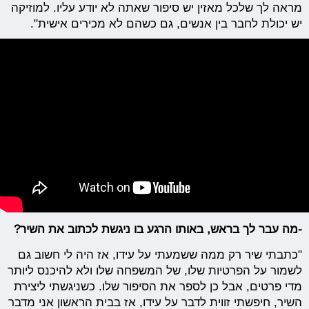
מראה לך שלכל מאזין יש סיפור שאתה לא יודע עליו. למוזיקה
יש יכולת לחבר בין אנשים, גם כשהם לא מכירים אישית".
-מה עבר לך בראש, באותו הרגע בו ניגשת לכתוב את השיר?
"כתבתי שיר רק ממה ששמעתי על עידו, אז היה לי חשוב גם
לשמור על הפרטיות שלו, של המשפחה שלו ולא להיכנס ליותר
מדי פרטים, אבל כן לספר את הסיפור שלו. כשניגשתי ליצירת
השיר, חיפשתי זווית לדבר על עידו, אז בבית הראשון אני מדבר