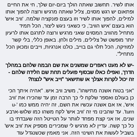
אותו לשיר. תחשוב שאתה הולך ביום-יום שלך, חי את החיים
ופתאום יש רגש מסוים, צליל שאתה מרגיש ורוצה להפוך אותו
למילים, להפוך אותו לשיר וזו בעצם פונקציה שלמה. 'וויב איש'
הוא בעצם 'איש הוויב', כי כשאני ניגש ליצור, הכל תמיד
מתחיל מהוויב המסוים שאני מרגיש ורוצה לתרגם אותו לרעיון
יותר מופשט של צלילים, מילים ולחן. באופן כללי, בלי קשר
למוזיקה, הכל תלוי גם בוייב, כולנו אנרגיות, וייבים ומכאן הכל
מתחיל".
-יש לא מעט ראפרים שמשנים את שם הבמה שלהם במהלך
הדרך, ואפילו כאלו שבסוף פועלים תחת שם הלידה שלהם -
זה יכול לקרות אצלך או שתישאר "וייב איש" לנצח?
"אני בטוח אשנה מתישהו", משיב וויב איש. "אהיה איתך הכי
כן בעולם ואספר שלקח לי כך הרבה זמן עד שהכירו את 'וויב
איש', אז אם אשנה עכשיו את השם, זה יהיה ממש כמו 'u-
turn'. עד שהבינו מי זה 'וויב איש' לקח משהו כמו שלוש-ארבע
שנים, אז אני קצת מפחד לוותר על הטייטל הזה שעבדתי בו
כל כך קשה. עדיין לא מרגיש לי שמכירים מספיק את 'וויב איש'
בשביל לעשות את השינוי הזה. אני מאמין שכשנגדל עוד