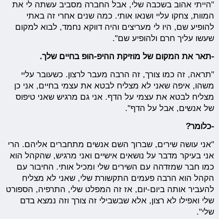
"הייתי אהוב בשכבה שלי, אבל החברה מסביב עשתה לי את
המוות, צחקו עליי ושנאו אותי. כמה שנים אחרי זה באתי
להופיע שם, היו לי מעריצים והיה דווקא נחמד, לבוא למקום
שעשו עליך חרם ולהופיע שם".
-תאר את המקום של מוזיקת ההיפ-הופ בחיים שלך.
"תראה, זה כמו צורך, זה הרבה מעבר לרצון. כשעובר עליי
משהו, איפה שאני לא מצליח לבטא את עצמי בחיים, אני כן
מצליח לבטא את עצמי על הדף. אני גם מרגיש שאני טיפוס
של אנשים, אבל על הדף".
-כלומר?
"אני עושה שירים, שברוך השם אנשים מתחברים אליהם. הרי
אני בעיקר מדבר על נושאים אישיים ואני מרגיש, שהקהל הוא
כמו חבר שמזדהה עם השירים שלי ומכיל אותי. החיבור עם
הקהל הוא הרבה פעמים התקשורת שלי, שאני לא מצליח
להעביר אותה ביום-יום, אז זה המפלט שלי, התרפיה, הספורט
שלי ואפילו לא רצון, אלא שבשבילי זה צורך וזה נמצא בדם
שלי".