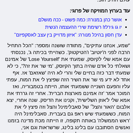
עוד בערוץ המוזיקה של פרוגי:
אושר כהן במנורה: כמה פשוט - ככה מושלם
יו גו גירלז! רשימת שירי ההעצמה הנשית
עדן חסון בהיכל מנורה: "איזון מדוייק בין עצב לאסקפיזם"
"שמע, אנחנו עתיקים", מתוודה שושנה ומספר: "הכל התחיל
הרבה לפני ה'יוטיוב' ו'הטיקטוק'. כשהייתי בכיתה ג', נכנסתי
עם אמא שלי לקיוסק, שמעתי את 'Lose Yourself' של אמינם
ושאלתי כל אדם שהיה בתוך הקיוסק, 'מי שר את זה?', כי לא
שמעתי דבר כזה בחיים שלי והרי לא היה 'שאזאם' אז. אף
אחד לא ידע מי שר את השיר הזה שפיצץ לי את המוח, עפתי
עליו והפעם השנייה ששמעתי אותו, הייתה בטמבוריה, ואז
המוכר אמר 'זה אמינם מארצות הברית'. אחרי זה גררתי את
אמא שלי ל'אוזן השלישית', וקנינו את הדיסק. שנה אחרי, יצא
אלבום 'האור והצל׳ של סאבלימינל והצל וזה פיצץ לי את
המוח, כששמעתי שיש ראפ גם בעברית. סאבלימינל היה
'ראש הממשלה' באותה תקופה, זו הייתה מכת מדינה בזמנו
ואנשים הסתובבו עם בלינג בלינג, שרשראות וגם אני,