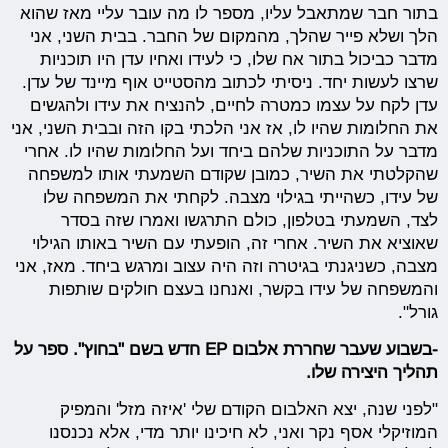
בתור חבר שמתאבל עליו, מספר לו מה עובר עליי מאז שהוא
הלך ושלא פייר שהלך, מהמקום של החבר. בבית השני, אני
מדבר כביכול בתור אח שלו, כי לעידו ואחיו עדן היו תוכניות
שרצו לעשות יחד. ניסיתי לכתוב מהסטייט אוף מיינד של עדן.
עדן לקח על עצמו כמטרה לחיים, להנציח את עידו ולהגשים
את החלומות שהיו לו, אז אני הלכתי בקו הזה ובבית השני, אני
מדבר על התוכניות שלהם ביחד ועל החלומות שהיו לו. אחרי
שהקלטתי את השיר, כמובן שקודם השמעתי אותו למשפחה
של עידו, כשהייתי בגילוי מצבה. לקחתי את המשפחה שלו
לצד, השמעתי בטלפון, כולם התרגשו ואמרו שזה בסדר
שאוציא את השיר. אחרי זה, הופעתי עם השיר באותו הגילוי
מצבה, כשניגנתי בגיטרה וזה היה עצוב ומרגש ביחד. מאז, אני
והמשפחה של עידו בקשר, ואנחנו בעצם חולקים שותפות
גורל".
-בשבוע שעבר שחררת אלבום EP חדש בשם "בחוץ". ספר על
תהליך היצירה שלו.
"לפני שנה, יצא האלבום הקודם שלי 'איזה מזל' והמפיק
המוזיקלי אסף נקר ואני, לא חיכינו יותר מדי, אלא נכנסנו