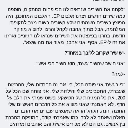
"לקחנו את השירים שנראים לנו הכי פחות מנותקים, הוספנו
כמה שירים חדשים ויצרנו אלבום EP. האלבום המתוכנן, היה
מפוצץ בשירים משמחים שלא קשורים בשום מצב לתקופת
המלחמה, אבל מתוך אהבה לקהל והרצון להוציא מוזיקה
חדשה, בחרנו בפינצטה את השירים שנראו לנו הגיוניים וארזנו
את זה ל-EP. אסף ואני אהבנו מאוד את מה שיצא".
-יש שיר שקרוב לליבך במיוחד?
"אני חושב שהשיר 'גשם', הוא השיר הכי אישי".
-למה?
"כי ב'גשם' אני פותח הכל, בין אם זה החרדות שלי, החרמות
שעברתי, התסביכים שלי והילדות שלי. אני פותח שם הכל על
200, את כל המגירות של הקישקע ופשוט שמתי את הלב על
הדף. לא האמנתי שאני מוציא את כל הדברים האישיים שלי
החוצה והנה, הקהל הראה שאנשים עוברים את הדברים
האלה ושאתה לא לבד. כמו שאמרתי קודם, המוזיקה מחברת
בין אנשים, גם הם לא מכירים אישית והם אוהבים ומזדהים