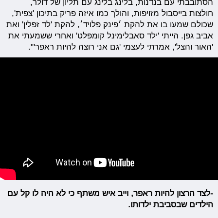
הסתובבתי עם בנדנות, בלינג בלינג עם תליון של דולר,
חולצות בייסבול מזויפות, והולך כמו איזה פריק בתיכון 'צפית',
שכולם שמעו בו את להקת ׳פינק פלויד׳, להקת 'לד זפלין' ואת
אביב גפן. הייתי 'ילד סאבלימינל קומפלט' ואחרי ששמעתי את
'האור והצל', אמרתי לעצמי 'גם אני רוצה להיות ראפר'".
-לצד הרצון להיות ראפר, וייב איש משתף כי לא היה לו קל עם
הילדים שבסביבת ילדותו.