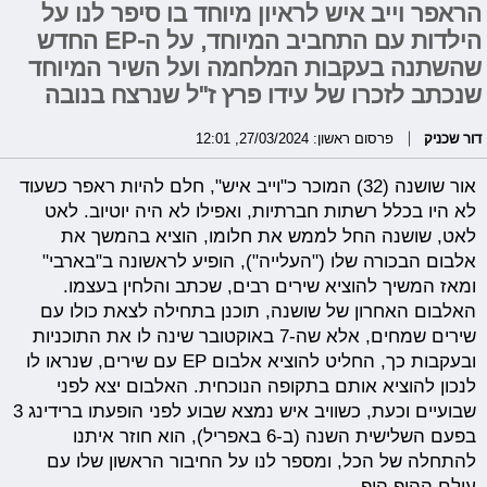
הראפר וייב איש לראיון מיוחד בו סיפר לנו על
הילדות עם התחביב המיוחד, על ה-EP החדש
שהשתנה בעקבות המלחמה ועל השיר המיוחד
שנכתב לזכרו של עידו פרץ ז"ל שנרצח בנובה
דור שכניק
פרסום ראשון: 27/03/2024, 12:01
אור שושנה (32) המוכר כ"וייב איש", חלם להיות ראפר כשעוד
לא היו בכלל רשתות חברתיות, ואפילו לא היה יוטיוב. לאט
לאט, שושנה החל לממש את חלומו, הוציא בהמשך את
אלבום הבכורה שלו ("העלייה"), הופיע לראשונה ב"בארבי"
ומאז המשיך להוציא שירים רבים, שכתב והלחין בעצמו.
האלבום האחרון של שושנה, תוכנן בתחילה לצאת כולו עם
שירים שמחים, אלא שה-7 באוקטובר שינה לו את התוכניות
ובעקבות כך, החליט להוציא אלבום EP עם שירים, שנראו לו
לנכון להוציא אותם בתקופה הנוכחית. האלבום יצא לפני
שבועיים וכעת, כשוויב איש נמצא שבוע לפני הופעתו ברידינג 3
בפעם השלישית השנה (ב-6 באפריל), הוא חוזר איתנו
להתחלה של הכל, ומספר לנו על החיבור הראשון שלו עם
עולם ההיפ הופ.