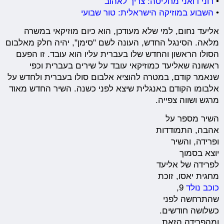
•
רוני דואני מחליטה: צריך לאהוב
•
השבוע במוזיקה הישראלית: טור שבועי
אליעד נחום, למי שלא מעודכן, הוא כיום מוזיקאי במשרה
מלאה. הסינגל החדש, העונה לשם "סימן", יהיה חלק מאלבום
הסולו הראשון והחדש שלו בעברית עליו הוא עובד. זו הפעם
ראשונה שאליעד כמוזיקאי עובד על שירים בעברית וכפי
שנאמר קודם, במטרה להוציא אלבום סולו בעברית ולחדש על
אלבומו הקודם באנגלית שיצא לפני כשנה. השיר החדש מאוד
מרגש ושווה צפייה.
השיר מספר על
אהבה, התמודדות
ופרידה, והשיר
יוצא בסמוך
לפרידה של אליעד
מחגית יאסו, זוכת
כוכב נולד
9,
שהתרחשה לפני
כשלושה חודשים.
ומהפרידה הזאת