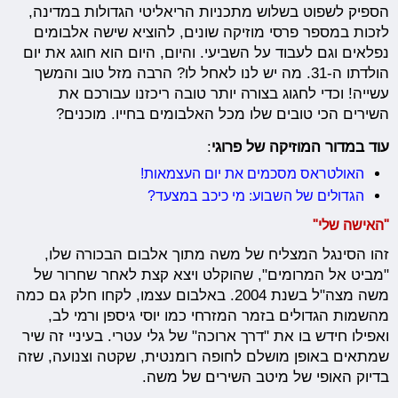
הספיק לשפוט בשלוש מתכניות הריאליטי הגדולות במדינה,
לזכות במספר פרסי מוזיקה שונים, להוציא שישה אלבומים
נפלאים וגם לעבוד על השביעי. והיום, היום הוא חוגג את יום
הולדתו ה-31. מה יש לנו לאחל לו? הרבה מזל טוב והמשך
עשייה! וכדי לחגוג בצורה יותר טובה ריכזנו עבורכם את
השירים הכי טובים שלו מכל האלבומים בחייו. מוכנים?
עוד במדור המוזיקה של פרוגי
:
האולטראס מסכמים את יום העצמאות!
הגדולים של השבוע: מי כיכב במצעד?
"האישה שלי"
זהו הסינגל המצליח של משה מתוך אלבום הבכורה שלו,
"מביט אל המרומים", שהוקלט ויצא קצת לאחר שחרור של
משה מצה"ל בשנת 2004. באלבום עצמו, לקחו חלק גם כמה
מהשמות הגדולים בזמר המזרחי כמו יוסי גיספן ורמי לב,
ואפילו חידש בו את "דרך ארוכה" של גלי עטרי. בעיניי זה שיר
שמתאים באופן מושלם לחופה רומנטית, שקטה וצנועה, שזה
בדיוק האופי של מיטב השירים של משה.