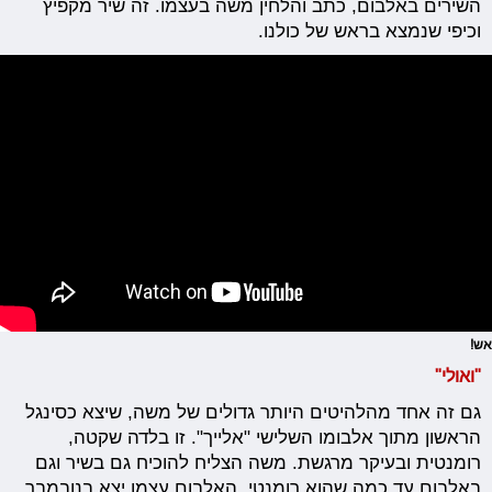
השירים באלבום, כתב והלחין משה בעצמו. זה שיר מקפיץ
וכיפי שנמצא בראש של כולנו.
אש!
"ואולי"
גם זה אחד מהלהיטים היותר גדולים של משה, שיצא כסינגל
הראשון מתוך אלבומו השלישי "אלייך". זו בלדה שקטה,
רומנטית ובעיקר מרגשת. משה הצליח להוכיח גם בשיר וגם
באלבום עד כמה שהוא רומנטי. האלבום עצמו יצא בנובמבר