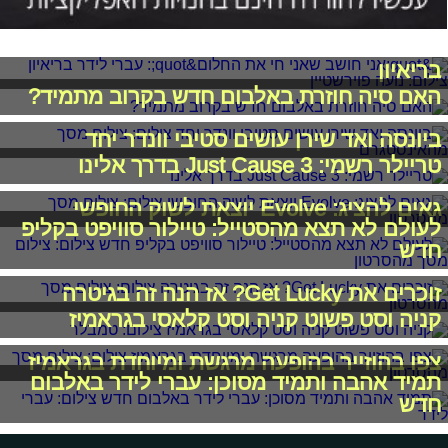
"אני חושב שאני חי את החלום": עברי לידר
בריאיון
האם סיה חוזרת באלבום חדש בקרוב מתמיד?
ביונסה ואד שירן עושים סטיבי וונדר יחד
טריילר רשמי: Just Cause 3 בדרך אלינו
גאים להציג: Evolve יוצאת לשוק החופשי
לעולם לא תצא מהסטייל: טיילור סוויפט בקליפ
חדש
זוכרים את Get Lucky? אז הנה זה בגיטרה
קניה וסט פשוט קניה וסט קלאסי בגראמיז
צפו בהוזייר בהופעה מרגשת ומיוחדת בגראמיז
תמיד אהבה ותמיד מסוכן: עברי לידר באלבום
חדש