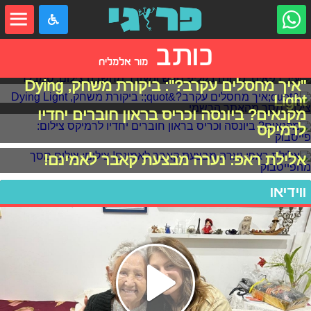
כותב
מור אלמליח
עיר רפאים: מדונה בקליפ חדש ומעורר מחשבה
"איך מחסלים עקרב?": ביקורת משחק, Dying
Light
מקנאים? ביונסה וכריס בראון חוברים יחדיו
לרמיקס
אלילת ראפ: נערה מבצעת קאבר לאמינם!
ווידיאו