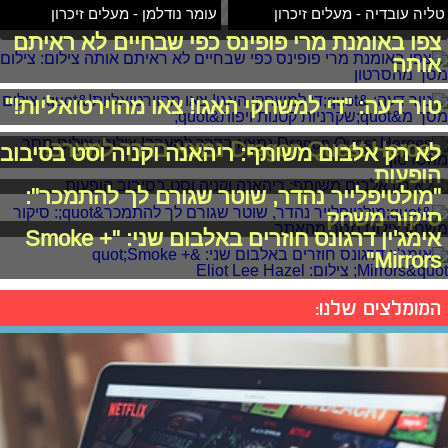
טליה עובדיה - מעלים זיכרון
עומר נודלמן - מעלים זיכרון
צפו באומנת מרי פופינס כפי שבחיים לא ראיתם
אותה
טור דעה: "די למשחקי האגו! צאו מהוירטואליות!"
Dragon Quest Heroes נמצא בדרך למערב!
לא רק אלבום משותף: ריהאנה וקניה וסט בסיבוב
הופעות
"מולטיפלייר נהדר, שוטר שגורם לך להתמכר":
סיקור משחק
אימג'ין דרגונס חוזרים באלבום שני: "Smoke +
Mirrors"
המומלצים שלנו: