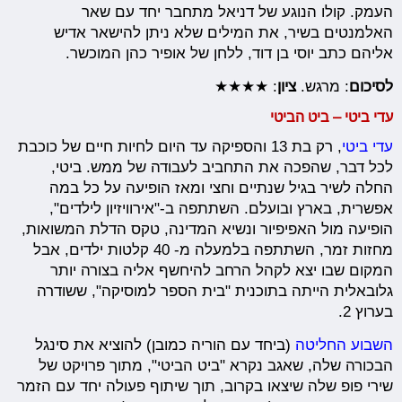
העמק. קולו הנוגע של דניאל מתחבר יחד עם שאר
האלמנטים בשיר, את המילים שלא ניתן להישאר אדיש
אליהם כתב יוסי בן דוד, ללחן של אופיר כהן המוכשר.
לסיכום
: מרגש.
ציון
: ★★★★
עדי ביטי – ביט הביטי
עדי ביטי
, רק בת 13 והספיקה עד היום לחיות חיים של כוכבת
לכל דבר, שהפכה את התחביב לעבודה של ממש. ביטי,
החלה לשיר בגיל שנתיים וחצי ומאז הופיעה על כל במה
אפשרית, בארץ ובועלם. השתתפה ב-"אירוויזיון לילדים",
הופיעה מול האפיפיור ונשיא המדינה, טקס הדלת המשואות,
מחזות זמר, השתתפה בלמעלה מ- 40 קלטות ילדים, אבל
המקום שבו יצא לקהל הרחב להיחשף אליה בצורה יותר
גלובאלית הייתה בתוכנית "בית הספר למוסיקה", ששודרה
בערוץ 2.
השבוע החליטה
(ביחד עם הוריה כמובן) להוציא את סינגל
הבכורה שלה, שאגב נקרא "ביט הביטי", מתוך פרויקט של
שירי פופ שלה שיצאו בקרוב, תוך שיתוף פעולה יחד עם הזמר