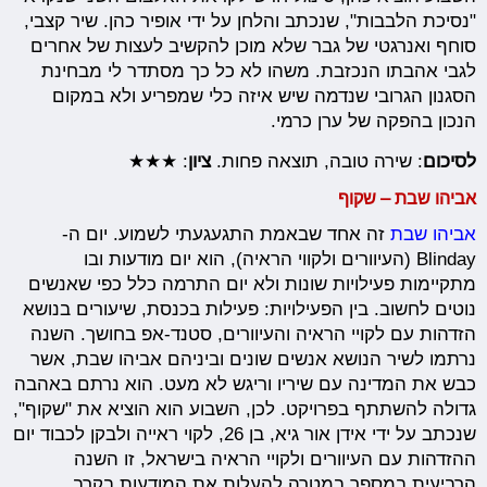
"נסיכת הלבבות", שנכתב והלחן על ידי אופיר כהן. שיר קצבי,
סוחף ואנרגטי של גבר שלא מוכן להקשיב לעצות של אחרים
לגבי אהבתו הנכזבת. משהו לא כל כך מסתדר לי מבחינת
הסגנון הגרובי שנדמה שיש איזה כלי שמפריע ולא במקום
הנכון בהפקה של ערן כרמי.
לסיכום
: שירה טובה, תוצאה פחות.
ציון
: ★★★
אביהו שבת – שקוף
אביהו שבת
זה אחד שבאמת התגעגעתי לשמוע. יום ה-
Blinday (העיוורים ולקווי הראיה), הוא יום מודעות ובו
מתקיימות פעילויות שונות ולא יום התרמה כלל כפי שאנשים
נוטים לחשוב. בין הפעילויות: פעילות בכנסת, שיעורים בנושא
הזדהות עם לקויי הראיה והעיוורים, סטנד-אפ בחושך. השנה
נרתמו לשיר הנושא אנשים שונים וביניהם אביהו שבת, אשר
כבש את המדינה עם שיריו וריגש לא מעט. הוא נרתם באהבה
גדולה להשתתף בפרויקט. לכן, השבוע הוא הוציא את "שקוף",
שנכתב על ידי אידן אור גיא, בן 26, לקוי ראייה ולבקן לכבוד יום
ההזדהות עם העיוורים ולקויי הראיה בישראל, זו השנה
הרביעית במספר במטרה להעלות את המודעות בקרב