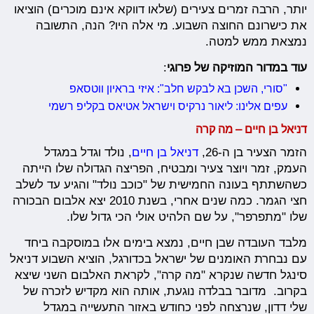
יותר, הרבה זמרים צעירים (שלאו דווקא אינם מוכרים) הוציאו
את כישרונם החוצה השבוע. מי אלה היו? הנה, התשובה
נמצאת ממש למטה.
עוד במדור המוזיקה של פרוגי
:
"סורי, השכן בא לבקש חלב": איזי בראיון ווטסאפ
עפים אלינו: ליאור נרקיס וישראל אטיאס בקליפ רשמי
דניאל בן חיים – מה קרה
הזמר הצעיר בן ה-26,
דניאל בן חיים
, נולד וגדל במגדל
העמק, זמר ויוצר צעיר ומבטיח, הפריצה הגדולה שלו הייתה
כשהשתתף בעונה החמישית של "כוכב נולד" והגיע עד לשלב
חצי הגמר. כמה שנים אחרי, בשנת 2010 יצא אלבום הבכורה
שלו "מתפרפר", על שם הלהיט אולי הכי גדול שלו.
מלבד העובדה שבן חיים, נמצא בימים אלו במוסקבה ביחד
עם נבחרת האומנים של ישראל בכדורגל, הוציא השבוע דניאל
סינגל חדשה שנקרא "מה קרה", לקראת האלבום השני שיצא
בקרוב. מדובר בבלדה נוגעת, אותה הוא מקדיש לזכרה של
שלי דדון, שנרצחה לפני כחודש באזור התעשייה במגדל