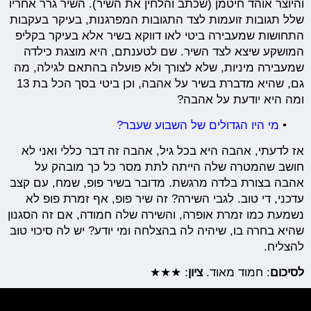
והיוצר אוהד חיטמן (שכתב והלחין את השיר). השיר גרר אחריו
שלל תגובות זועמות לצד התגובות המפרגנות, בעיקר בעקבות
התחושות שמעבירה ביטי לאו דווקא בשיר אלא בעיקר בקליפ
המושקע שיצא לצד השיר. שם לטענתם, היא מוצגת כילדה
שמעבירה מיניות, שלא לצורך ולא פועלה בהתאם לגילה, מה
גם, שהיא מדברת בשיר על אהבה, וכן ביטי בסך הכל בת 13
ומה היא יודעת על אהבה?
•
מי היו הגדולים של השבוע שעבר?
אז לדעתי, אהבה היא בכל גיל, אהבה זה דבר כללי ואני לא
חושב שהמטרה שלה הייתה לתת מסר כל כך מובהק על
אהבה בצורת בלדה מרגשת. מדובר בשיר פופ, שמח, עם קצב
עדכני, די טוב. לגבי השירה? זה שיר פופ, אף זמרת פופ לא
נשמעת כמו זמרת אופרה, והשירה שלה חמודה, אם זה הסגנון
שהיא בחרה בו, שיהיה לה בהצלחה ומי יודע? יש לה סיכוי טוב
להצליח.
לסיכום
: חמוד מאוד.
ציון
: ★★★