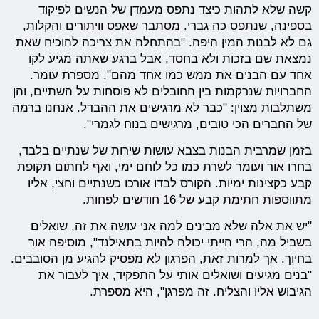
קשה שלא לתהות כיצד נתפס מעמדן של הנשים לפיקוד
בספינה, שנתפס כה גברי. מסתבר שאפס וויתורים והקלות,
גם לא לבנות המין היפה. "בהתחלה את צריכה להוכיח שאת
נמצאת שם בזכות ולא בחסד, אבל ברגע שאתה מגיע לקו
אחד עם הבנים את ממש כמו אחד מהם", מספרת עומר.
החברויות שנרקמות בין החובלים לא פוסחות על השתיים, והן
משתלבות מצוין: "כבר לא מרגישים את ההבדל. אנחנו ברמה
של החברים הכי טובים, מרגישים בנוח לגמרי".
בזמן שמרבית הבנות בצבא עושות שירות של שנתיים בלבד,
בחרו אור ועומר לשרת כמו כל לוחם ימי, ואף לחתום תקופת
קבע כקצינות ימיות. הקורס לבדו אורכו כשנתיים וחצי, אליו
מתווספות חתימת קבע של 16 חודשים לפחות.
"יש את אלה שלא מבינים למה אני עושה את זה, שואלים
בשביל מה, הרי הייתי יכולה להיות בתאילנד", מוסיפה אור
בחיוך. אך למרות זאת, הפרגון לא מפסיק להגיע מן הסובבים.
"בנים מגיעים ושואלים אותי על התפקיד, איך לעבור את
הגיבוש אליו והצליח. זה מפרגן", היא מספרת.