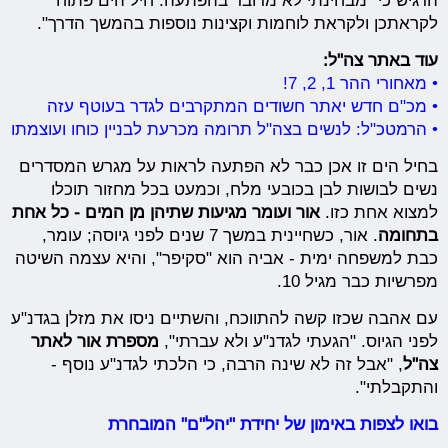
הדגיש כי "מבחינתי לא מדובר בהפתעה. חיל הים פתוח
לקראתכן ולקראת לוחמות וקצינות נוספות בהמשך הדרך".
עוד באתר צה"ל:
• מאחורי ההר 1, 2, 7!
• מכ"ם חדש יאתר חשודים המתקרבים לגדר בעוטף עזה
• הרמטכ"ל: לנשים בצה"ל תרומה מכרעת לבניין כוחו ועוצמתו
בחיל הים זו אכן כבר לא הפתעה לראות על מגרש המסדרים
נשים לבושות לבן בכובעי מלח, וכמעט בכל מחזור תוכלו
למצוא אחת כזו.
אור ועומר מגיעות שתיהן מן המים - כל אחת
בתחומה
. אור, כשחיינית במשך 7 שנים לפני גיוסה; עומר,
כבת למשפחה ימית - אביה הוא "סקיפר", והיא עצמה השיטה
מפרשיות כבר מגיל 10.
עם אהבה שכזו קשה להתווכח, והשתיים ניסו את מזלן בגדנ"ע
לפני הגיוס. "הגעתי לגדנ"ע ולא עברתי",
מספרת אור לאתר
צה"ל
, "אבל זה לא שינה הרבה, כי הלכתי לגדנ"ע נוסף -
והתקבלתי".
בואו לצפות באימון של יחידת "יהל"ם" המובחרת