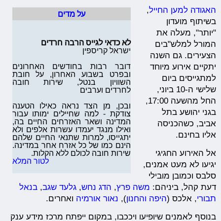
האגודה למען החייל
,
על מדים
בשיתוף מועדון
"יותר", מעלה את
לא כדאי לגייס הרבה חרדים
המורל למלש"בים
ישראל קריספין
הצעירים. גם השנה
דובר רבות בחודשים האחרונים
יתקיים אירוע מיוחד
ובפרט בשבוע האחרון, על חובת
למתגייסים ביום
השוויון בנטל, שירות חובה
שלישי ה-10 ביוני,
ל
חרדים
וערבים
החל מהשעה 17:00,
ובכן, מן הצד נראה כאילו הטענה
בגני יהושע בתל
צודקת - למה שחיילים ימותו עבור
המדינה ושאר האזרחים החיים בה,
אביב, כשהכניסה
ואילו מנגד יעמדו עשרות אלפים ולא
אליו בחינם.
יתגייסו, למרות שתנאי החיים שלהם
הינם כמו של כל אזרח אחר במדינה.
אל האירוע החגיגי
שירות חובה לכולם ללא הקלות.
לטור המלא
יגיעו לא מעט אמנים,
סלבס וכמובן מובילי
דעת קהל, ביניהם:
משה פרץ
,
הדג נחש
,
גלעד שגב
,
בנאל
תבורי
, אלכס (
היפה והחנון
),
נאור אורמיה
ואחרים.
בנוסף לאמנים שיופיעו ויככבו, במקום ייפתח מרכז מידע ענק