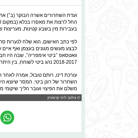
ועדת השחרורים אשרה הבוקר (ב׳) את ש
בעבירות מין בשבע קטינות, מעריצות ש
לפי כתב האישום, הוא שלח לנערות סר
2018-2017 נהג ביטי לשוחח, בין היתר שיחות בעלות תוכן מיני, עם תשע חברות בקבוצה.
עורכת דינו, רותם טובול, אמרה לאחר 
השחרור של רונן ביטי. המסר שיוצא הי
משלם את הפיצוי ועובר הליך שיקומי מ
© צילום: ליהי קרופניק