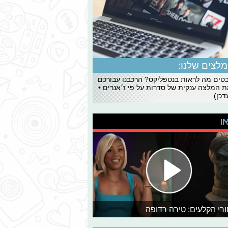
לצים שלנו:
ים מה לראות בנטפליקס? הרכבנו עבורכם
 המלצה ענקית של סדרות על פי ז׳אנרים •
כן)
או
רי הקלעים: טירה רדופה