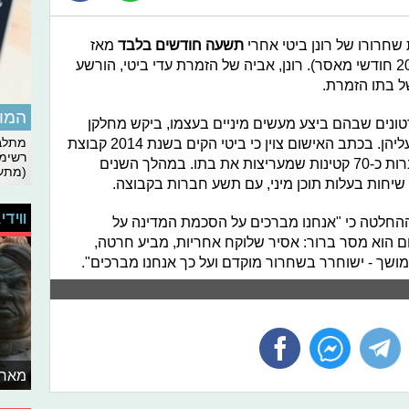
חרורו של רונן ביטי אחרי
תשעה חודשים בלבד
מאז
החל לרצות את מאסרו בכלא (במקום 20 חודשי מאסר). רונן, אביה של הזמרת עדי ביטי, הורשע
ל בתו הזמרת.
המומ
טונים שבהם ביצע מעשים מיניים בעצמו, ביקש מחלקן
לבצע מעשים מגונים בעצמן ואף איים עליהן. בכתב האישום צוין כי ביטי הקים בשנת 2014 קבוצת
מתלבט
רשימת
וואטסאפ "ביטי אימפריה", שבה היו חברות כ-70 קטינות שמעריצות את בתו. במהלך השנים
(מתעד
ווידי
ההחלטה כי "אנחנו מברכים על הסכמת המדינה על
ום הוא מסר ברור: אסיר שלוקח אחריות, מביע חרטה,
מושך - ישוחרר בשחרור מוקדם ועל כך אנחנו מברכים".
מאחו