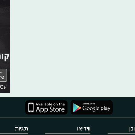
כן
ווידיאו
תגיות