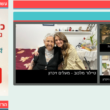
עשו
ת
טיילור מלכוב - מעלים זיכרון
זיכרון
הורד