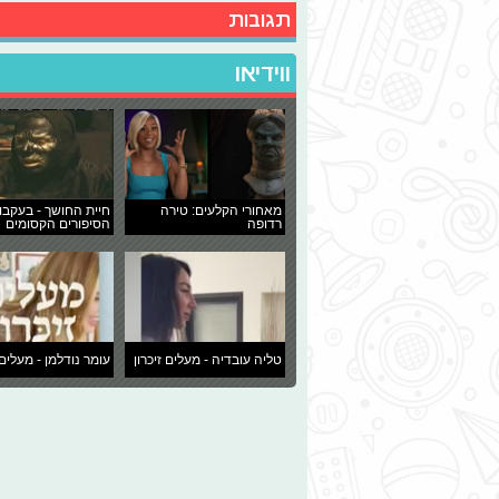
תגובות
ווידיאו
מאחורי הקלעים: טירה
חיית החושך - בעקבו
רדופה
הסיפורים הקסומים
טליה עובדיה - מעלים זיכרון
עומר נודלמן - מעלים 