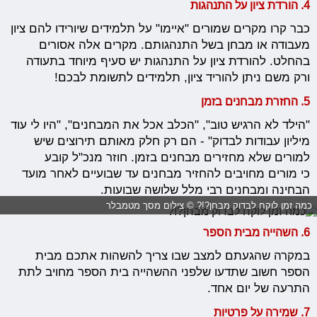
4. הורדת
ציון על התנהגות
כבר קרו מקרים שמורים "איימו" על תלמידים שיורידו להם ציון
מעבודה או מבחן בשל התנהגותם. מקרים אלה אסורים
בהחלט. להורדת ציון על התנהגות יש סעיף מיוחד בתעודה
ורק משם ניתן להוריד ציון, תלמידים לתשומת לבכם!
5. החזרת מבחנים בזמן
"הילד לא הרגיש טוב", "הכלב אכל את המבחנים", "היו לי עוד
מיליון עבודות לבדוק" - הם רק חלק מאותם תירוצים שיש
למורים שלא מחזירים מבחנים בזמן. חוזר מנכ"ל קובע
כי מורים מחויבים להחזיר מבחנים עד שבועיים לאחר מועד
הבחינה ומבחנים רבי מלל שלושה שבועות.
כמה זמן לוקח לבדוק מבחן?!? © צילום מסך מטמבלר
6.
השהייה מבית הספר
במקרה שהגעתם למצב שבו צריך להשהות אתכם מבית
הספר חשוב שתדעו שלפני ההשהייה בית הספר מחויב לתת
התרעה של יום אחד.
7. שמירה על פרטיות