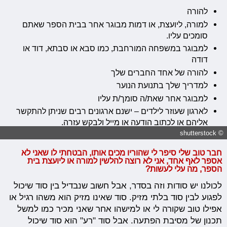
להורה
למורה, ליועצת, או דמות מבוגר אחר בבית הספר שאתם
סומכים עליו.
למבוגר במשפחה המורחבת, כמו סבא או סבתא, דוד או
דודה
להורה של אחד החברים שלך
למדריך שלך בתנועת הנוער
למבוגר אחר שאת/ה סומך/ת עליו
לארגון שעוזר לילדים – ישנם ארגונים רבים שניתן להתקשר
אליהם או לכתוב הודעה או מייל ולבקש עזרה.
© shutterstock
חבר טוב שלי סיפר לי שהוריו מכים אותו, הבטחתי לו שאני לא
אספר לאף אחד, אני לא רוצה להלשין למורה או ליועצת בית
הספר, מה עלי לעשות?
לכולנו יש סודות וזה בסדר, אבל חשוב שנבדיל בין סוד שיכול
לפגוע לבין סוד בלתי מזיק. סוד שאינו מזיק הוא משהו רגיל או
אפילו טוב שקורה לי או למישהו אחר שאני מכיר כמו למשל
תכנון של מסיבת הפתעה. אבל סוד "רע" הוא סוד שיכול