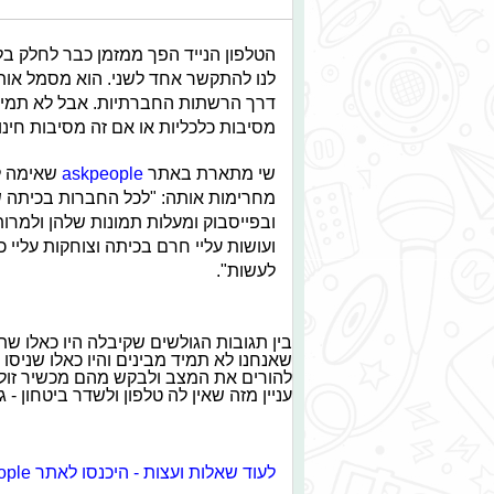
הטלפון הנייד הפך ממזמן כבר לחלק ב
לנו להתקשר אחד לשני. הוא מסמל אות
דרך הרשתות החברתיות. אבל לא תמיד הה
מסיבות כלכליות או אם זה מסיבות חינוכי
שי מתארת באתר
askpeople
שאימה לא
מחרימות אותה: "לכל החברות בכיתה שלי
וב
פייסבוק
ומעלות תמונות שלהן ולמרות 
ועושות עליי
חרם
בכיתה וצוחקות עליי כי 
לעשות".
בין תגובות הגולשים שקיבלה היו כאלו ש
שאנחנו לא תמיד מבינים והיו כאלו שניס
להורים את המצב ולבקש מהם מכשיר זול 
עניין מזה שאין לה טלפון ולשדר ביטחון - 
לעוד שאלות ועצות - היכנסו לאתר askpeople