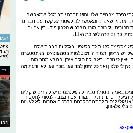
לתי נפרד מהחיים שלנו והוא הרבה יותר מכלי שמאפשר
נו, את מי שאנחנו ומאפשר לנו לשמור על קשר עם חברים
ורים של כולם מוכנים לרכוש טלפון נייד - בין אם זה
ות. כך גם קרה לשי בת ה-11.
המומ
 מסכימה לקנות לה פלאפון ובגלל זה חברות שלה
מתלבט
רשימת
 יש אייפון ותמיד הן
מצטל
מות בסנאפ
צאט,
באינסטגרם
(מתעד
שאין לי טלפון בא לי ל
הצטל
ם איתן והם
לא מסכי
מות
אין לי טלפון ואני כל הזמן לבד ואני בוכה ואני לא יודעת מה
ווידי
תמכו באמה וניסו להסביר לה שלפעמים יש להורים שיקולים
ו להציע לה פתרונות להתמודד עם המצב - לנסות להסביר
או אולי לנסות להתחבר לבנות בדרכים אחרות, לא לעשות
גם בלי פלאפון.
מאחו