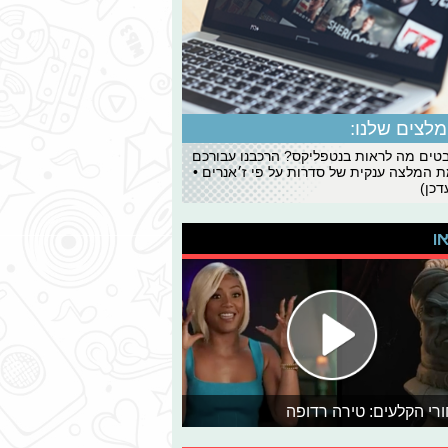
לצים שלנו:
ים מה לראות בנטפליקס? הרכבנו עבורכם
 המלצה ענקית של סדרות על פי ז׳אנרים •
כן)
או
רי הקלעים: טירה רדופה