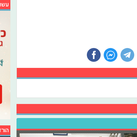
עשו
הורד