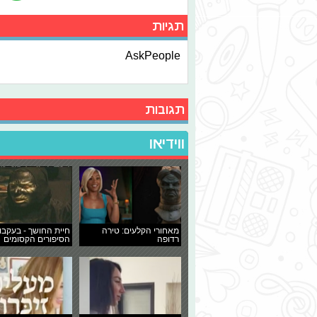
תגיות
AskPeople
תגובות
ווידיאו
מאחורי הקלעים: טירה
חיית החושך - בעקבו
רדופה
הסיפורים הקסומים