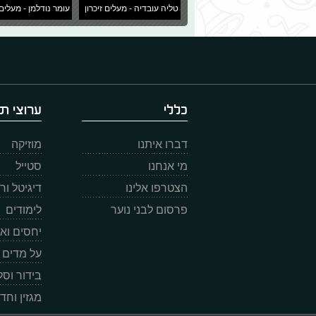
טליה עובדיה - מעלים זיכרון
עומר נודלמן - מעלים 
כללי
ערוצי תו
דברו איתנו
מוזיקה
מי אנחנו
סטייל
הצטרפו אלינו
דיגיטל ו
פרסום לבני נוער
לימודים
יחסים וא
על מדים
בידור וס
מגזין וחד