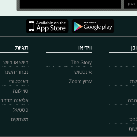
זיכרון
כן
ווידיאו
תגיות
The Story
היוש או ביוש
אינסטוש
נבחרי השנה
רשת
ערוץ Zoom
דאנסטורי
סוי לונה
הבה
אליאנה תדהר
פסטיגל
לבס
משחקים
שות