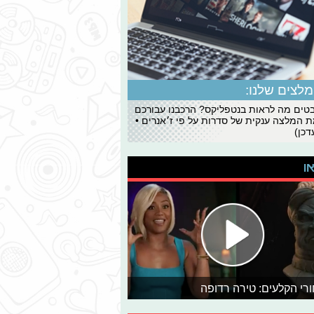
לצים שלנו:
ים מה לראות בנטפליקס? הרכבנו עבורכם
 המלצה ענקית של סדרות על פי ז׳אנרים •
כן)
או
רי הקלעים: טירה רדופה