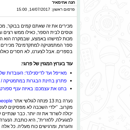
חנה אחימאיר
פרסום ראשון: 14/07/2017, 15:00
מכירים את זה שאתם קמים בבוקר, מכינ
וטסים לבית הספר, כאילו ממש רצים ו
מכות למישהו באמצע, שבמקרה הוא החנ
ספר המתמטיקה למתקדמים? מכירים אות
בספרים. אבל לצערנו, לא חסרים כאלה 
עוד בערוץ המגזין של פרוגי:
מאייפל ועד לדיסנילנד: העובדות ש
פתרון בחינת הבגרות במתמטיקה / מועד 
בחנו את עצמכם: באיזה ענף ספורט
נערה בת 13 פנתה לגולשי אתר
people
מקרוב. "ילדי השכבה לא מפסיקים לעשו
יכולה לשרוד את זה יותר. כבר שנתיים 
למגעילה, ללוזרית", היא כותבת. הנער
והערות, ומרגישים כוח מעליה. כל אלה