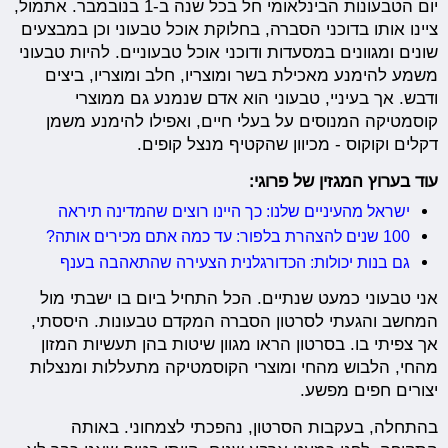
יום הטבעונות הבינלאומי חל בכל שנה ב-1 בנובמבר. אתמול,
ציינו אותו בדוכני הסברה, בחלוקת אוכל טבעוני וכן במבצעים
שונים ומגוונים במסעדות ודוכני אוכל טבעוניים. להיות טבעוני
משמע להימנע מאכילת בשר ומוצריו, חלב ומוצריו, ביצים
ודבש. אך בעיניי, טבעוני הוא אדם שנמנע גם ממוצרי
קוסמטיקה המנוסים על בעלי חיים, ואפילו להימנע משמן
דקלים וקוקוס - מכיוון שהקטיף מנצל קופים.
עוד בערוץ המגזין של פרוגי:
ישראל מהעיניים שלנו: כך היינו רוצים שהמדינה תיראה
100 שנים להצהרת בלפור: עד כמה אתם מכירים אותה?
גם בנות יכולות: הכדורגלנית הצעירה שהתאהבה בענף
אני טבעוני כמעט שנתיים. הכל התחיל ביום בו ישבתי מול
המחשב והגעתי לסרטון הסברה המקדם טבעונות. היססתי,
אך צפיתי בו. בסרטון הראו מגוון שיטות בהן תעשיות המזון
מהחי, הלבוש מהחי ומוצרי הקוסמטיקה מתעללות ומנצלות
יצורים חפים מפשע.
בהתחלה, בעקבות הסרטון, נהפכתי לצמחוני. באותה