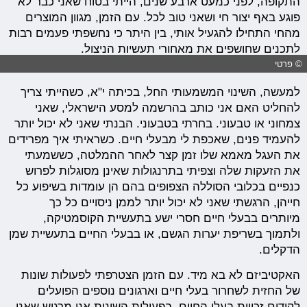
התקופה, לפני כמעט ארבע שנים, הייתי בטוח שאני כבר לא
פוגע באף יצור חי ושאני טוב לכל. עם הזמן, מגוון המוצרים
מהחי התחילו להגעיל אותי, בין היתר כי נחשפתי פעמים רבות
לתכנים שחושפים את מאחורי תעשיות הניצול.
© פרטי
למעשה, השינוי המשמעותי החל, בכיתה י"א, כשהייתי צריך
להחליט האם אני כותב בהרשמה למסע הישראלי, שאני
צמחוני או טבעוני. בחרתי בטבעוני. הבנתי שאני לא יכול יותר
להעמיד פנים, שאכפת לי מבעלי חיים. כשראיתי איך מפרידים
את העגל מאמא שלו זמן קצר לאחר ההמלטה, כששמעתי
את הזעקות שלה וצפיתי בתרנגולות שאינן מסוגלות לפרוש
כנפיים בכלובי הסוללה הצפופים בהם הן עומדות בשיפוע כל
חייהן, הרגשתי שאני לא יכול יותר לממן ניסויים כל כך
מיותרים בבעלי חיים חסרי ישע בתעשיית הקוסמטיקה,
ולתמוך בשריפת יערות הגשם, או בבעלי החיים בתעשיית שמן
הדקלים.
האקטיביזם לא בא מיד. עם הזמן הצטרפתי לפעולות שונות
של החזית לשחרור בעלי חיים וארגונים נוספים הפועלים
לקידום זכויות בעלי החיים. בפעולות השונות אני מרגיש שאני