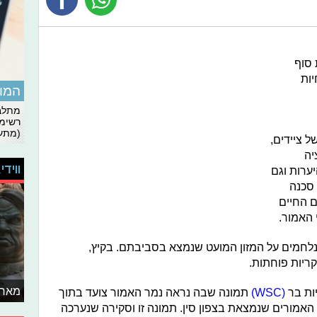
 סוף
ות
המומ
מתלבט
רשימת
(מתעד
 ציידים,
יה
ווידי
ערות וגם
 סכנה
ם החיים
האמור.
נלחמים על המזון המועט שנמצא בסביבתם. בקיץ,
יות פוחתות.
מאחו
ות בר
(WSC)
תמונה שבה נראה נמר האמור צועד בתוך
אמורים שנמצאת בצפון סין. תמונה זו וסקירה שנערכה