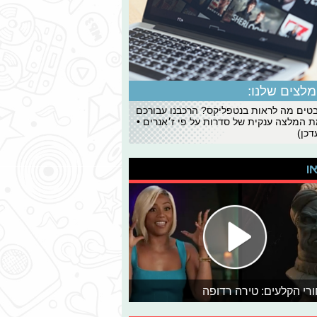
לצים שלנו:
ים מה לראות בנטפליקס? הרכבנו עבורכם
 המלצה ענקית של סדרות על פי ז׳אנרים •
כן)
או
רי הקלעים: טירה רדופה