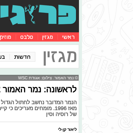
ראשי
מגזין
סלבס
מוזיק
מגזין
חדשות
בע
© נמר האמור. צילום: אגודת WSC
לראשונה: נמר האמור צ
הנמר המדובר נחשב לחתול הגדול 
של רוסיה וסין
ליאור קן-לי