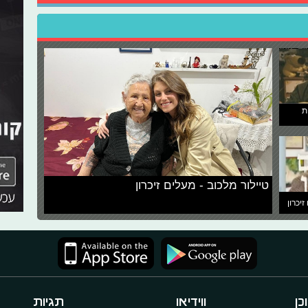
ת
טיילור מלכוב - מעלים זיכרון
זיכרון
כן
ווידיאו
תגיות