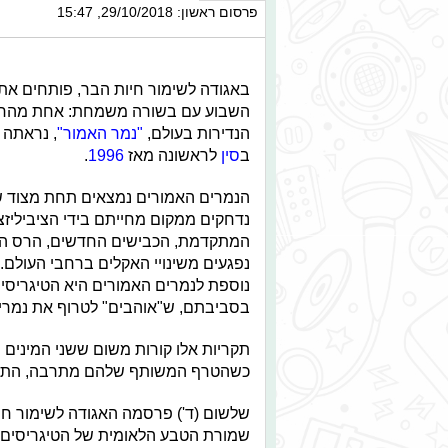
פרסום ראשון: 29/10/2018, 15:47
באגודה לשימור חיות הבר, פותחים את
השבוע עם בשורה משמחת: אחת מהחי
הנדירות בעולם,
"נמר האמור"
, נראתה
ב
סין
לראשונה מאז
1996
.
הנמרים האמורים נמצאים תחת מצוד של
נדחקים ממקום מחייתם בידי הציביליזצ
המתקדמת, הכבישים החדשים, הרס הי
נפגעים משינויי האקלים ברחבי העולם.
נוספת לנמרים האמורים היא הטיגריסי
בסביבתם, ש"אוהבים" לטרוף את נמרי 
תקריות אלו קורות משום ששני המינים 
כשהטרף המשותף שלהם מתרבה, התקר
שלשום (ד') פרסמה האגודה לשימור חי
שמורת הטבע הלאומית של הטיגריסים ה