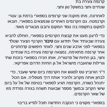
קרנפה צעירה בת
שנתיים וחצי במשקל טון וחצי.
לאחרונה, מתו מזקנה שני קרנפים בספארי ברמת גן: עטרי
וקרנמטה. גם הקרנפים האחרים שנמצאים בספארי, הובאו
למקום בתקופה בה נוסד המקום ורובם מבוגרים מאוד.
כדי לרענן מעט את קבוצת הקרנפים בספארי, הוחלט להביא
צעירה שבעתיד אולי תזדווג עם
טיבור
הקרנף הצעיר שנולד
בספארי לפני ארבע שנים וחצי. לאחר חיפושים קדחתניים
אחר קרנפה מתאימה, נמצאה קרנפה צעירה בת שנתיים
וחצי, בגן החיות של פרטוריה, אותו הכירו בספארי בזכות שתי
גורילות שהועברו מישראל אל גן החיות הדרום אפריקאי.
ד"ר הורוביץ טס לפגוש את הקרנפה ביום שישי שעבר, כדי
לבחון אותה מקרוב ולהכיר אותה דרך מטפליה. אם הכול
יתנהל כשורה, הקרנפה תגיע לספארי בטיסה של אל על ביום
שישי הקרוב ובמשך מספר שבועות תשהה בגזרה נפרדת מזו
של שאר הקרנפים.
בספארי מקווים כי הנקבה החדשה תוכל לסייע בריבוי