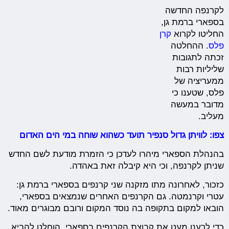
לקרנפה החדשה
בספארי ברמת גן,
החליטו לקרוא
קרן
פלס
. ההחלטה
זכתה לתגובות
שליליות רבות
ממעריציה של
פלס, שטענו כי
מדובר במעשה
מעליב.
צפו: לוויתן גדול סנפיר תועד כשהוא שוחה במי הים האדום
בהנהלת הספארי מיהרו לעדכן כי הזמרת מודעת לשם החדש
שניתן לקרנפה, וכי היא קיבלה זאת באהדה.
כזכור, לאחרונה מתו מזקנה שני קרנפים בספארי ברמת גן:
עטרי וקרנמטה. גם הקרנפים האחרים שנמצאים בספארי,
הובאו למקום בתקופה בה נוסד המקום ורובם מבוגרים מאוד.
כדי לרענן מעט את קבוצת הקרנפים בספארי, הוחלט להביא