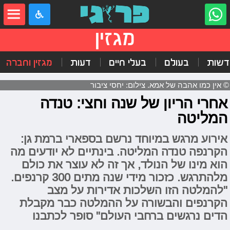
מגזין
דשות
בעולם
בעלי חיים
דעות
מגזין וחברה
© אין כמו אהבה של אמא. צילום: יחסי ציבור
אחרי הריון של שנה וחצי: טנדה
המליטה
אירוע מרגש במיוחד נרשם בספארי ברמת גן:
הקרנפה טנדה המליטה. בינתיים לא יודעים מה
הוא מינו של הנולד, אך זה לא עוצר את כולם
מלהתרגש. כזכור מידי שנה מתים 300 קרנפים.
"להמלטה הזו השלכות אדירות על מצב
הקרנפים והבשורה על ההמלטה כבר מקבלת
הדים נרגשים ברחבי העולם" סופר לכתבנו