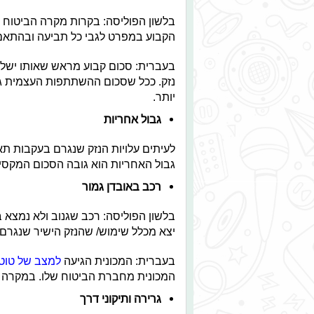
בלשון הפוליסה: בקרות מקרה הביטוח 
הקבוע במפרט לגבי כל תביעה ובהתאם 
בעברית: סכום קבוע מראש שאותו ישלם
נזק. ככל שסכום ההשתתפות העצמית גבו
יותר.
לעיתים עלויות הנזק שנגרם בעקבות ת
גבול האחריות הוא גובה הסכום המקס
רכב באובדן גמור
יצא מכלל שימוש/ שהנזק הישיר שנגרם לו הוא 60% ומעלה משווי הרכב/ שאינו נית
בעברית: המכונית הגיעה
למצב של טוט
המכונית מחברת הביטוח שלו. במקרה
גרירה ותיקוני דרך