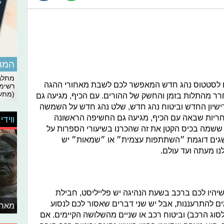
המומ
מתלבט
ם לסטטוס נהג חדש המאפשר לכם לשבת מאחורי ההגה
רשימת
(מתעד
חרר מהתלות בזמן והחשק של ההורים. עם הכיף, מגיעה גם
ישיון החדש וביטוח נהג חדש, שלט נהג חדש על השמשה
חריות שבאה עם הכיף, מגיעה גם החשיפה הראשונה
ווידי
 ששמה בכיס הקטן את זה שהכרנו בשיעורי הספרות על
ושגים דוגמת ״השתתפות עצמית״ או ״שמאות״ יש
נו מעתה ועד עולם.
יהיו לכם ברכב בשעת הנהיגה יש פלייליסט, חבילת
מים להתרעננות, אבל יש שני דברים שאסור לכם לנסוע
מאחו
לסוג הרכב) וביטוח רכב או שניים מהשלושה הקיימים. אם