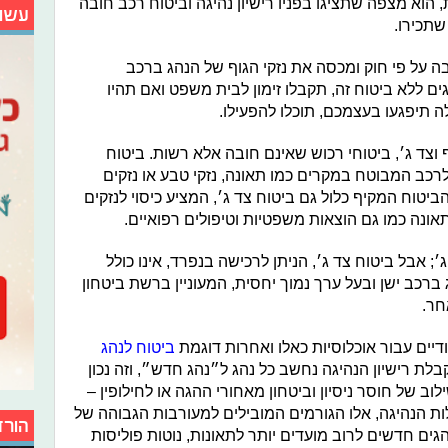
הוא מצפה שתציגו בפניו רישיון נהיגה וביטוח רכב חובה
עשו
שתכירו.
בה על פי חוק ומכסה את נזקי הגוף של הנהג ברכב
ים ללא ביטוח זה, תקבלו זימון לבית משפט ואם תהיו
ה תיפגעו בעצמכם, תוכלו להפעילו.
וצד ג׳, ביטוחי רכוש שאינם חובה אלא רשות. ביטוח
 לרכב המבוטח במקרים כמו תאונה, נזקי טבע או נזקים
יטוח המקיף כלול גם ביטוח צד ג׳, המציע כיסוי לנזקים
אונה כמו גם הוצאות משפטיות וטיפולים רפואיים.
׳; אבל ביטוח צד ג׳, הניתן לרכישה בנפרד, אינו כולל
 ברכב ישן ובעל ערך נמוך יחסית, המעוניין ברשת ביטחון
חר.
ודיים עבור אוכלוסיות כאלו ואחרות דוגמת
ביטוח לנהג
לת רישיון הנהיגה נחשב כל נהג ל״נהג חדש״, וזה נכון
עבר את הטסט בגיל 17 או 26. שילוב של חוסר ניסיון וביטחון מאחורי ההגה או לחילופין –
ות הנהיגה, אלו הגורמים המובילים למעורבות הגבוהה של
הורד
גים חדשים לרוב מועדים יותר לתאונות, נוטות פוליסות