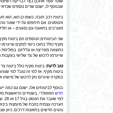
שוטר עוצר אתכם בצד לבדיקת רשיונות, 
שבנוסף לו, ישנם שניים נוספים שכדאי 
ביטוח רכב חובה, כשמו כן הוא, הוא חו
והנוסעים. אם תיתפסו על-ידי שוטר נוהג
מעורבים בתאונה עם נפגעים – או חליל
שני הביטוחים הנוספים הם ביטוח מקיף 
מקיף כולל בתוכו כיסוי לנזקים שייגרמו
כתוצאה מפריצה או ונדליזם. בפוליסת הב
שייגרמו לרכוש של צד שלישי בעקבות ת
טוב לדעת:
ביטוח מקיף כולל ביטוח צד ג
ביטוח מקיף. אז למי זה טוב? למי שנוהג
במקרה שיגרום נזק לרכוש של מישהו א
בנוסף לביטוחים אלו, ישנם גם כמה ייע
חדש
הפופולרי. בשנתיים הראשונות מקב
למי ש
הערכה עצמית כוזבת של מיומנות ביכול
נהגים חדשים בתאונות דרכים. כיוון שנה