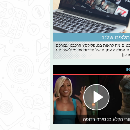
לצים שלנו:
ים מה לראות בנטפליקס? הרכבנו עבורכם
 המלצה ענקית של סדרות על פי ז׳אנרים •
כן)
או
רי הקלעים: טירה רדופה