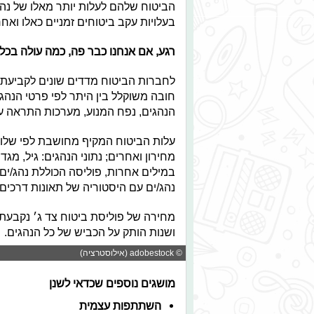
הביטוח שלהם לעלות יותר מאלו של נהגי
בעלויות עקב ביטוחים זמניים כאלו וא
רגע, אם אנחנו כבר פה, כמה עולה בכל
לחברות הביטוח מדדים שונים לקביעת 
חובה משוקלל בין היתר לפי פרטי הנהג 
הנהגים, נפח המנוע, מערכות התראה ע
עלות הביטוח המקיף מחושבת לפי שלושה
מחירון ואחרים; נתוני הנהגים: גיל, מג
במילים אחרות, פוליסה הכוללת נהג/ים
נהג/ים עם היסטוריה של תאונות דרכים 
מחירה של פוליסת ביטוח צד ג׳ נקבעת 
ושנות הותק על הכביש של כל הנהגים.
© adobestock (אילוסטרציה)
מושגים נוספים שכדאי לשנן
השתתפות עצמית