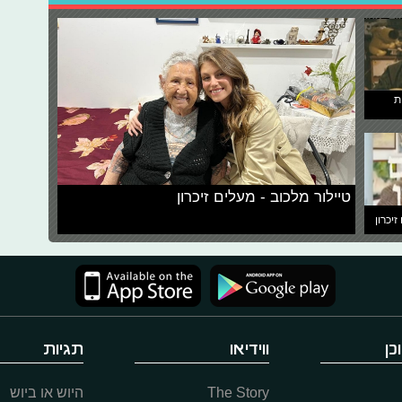
ת
טיילור מלכוב - מעלים זיכרון
זיכרון
כן
ווידיאו
תגיות
The Story
היוש או ביוש