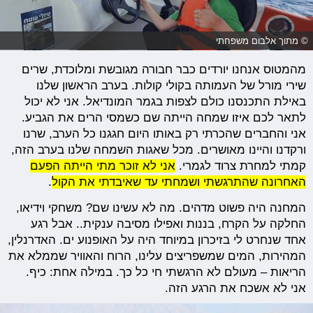
© מתוך אלבום משפחתי
מהמטוס אנחנו יורדים כבר חבורה מגובשת ומלוכדת, שרים
שירי מורל של העמותה בקולי קולות. בערב הראשון שלנו
באילת התכנסנו כולם לצפות בגמר המונדיאל. אני לא יכול
לתאר לכם איזו שמחה הייתה שם כשמסי הרים את הגביע.
אני והחברים שהכרתי רק באותו היום חגגנו כל הערב, שרנו
ורקדנו והיינו מאושרים. מכל שאגות השמחה שלנו בערב הזה,
קמתי למחרת צרוד לגמרי.
אני לא זוכר מתי הייתה הפעם
האחרונה שהתרגשתי ושמחתי עד שאיבדתי את הקול
.
המחנה היה פשוט מדהים. מה לא עשינו שם? משחקי וידיאו,
החלקה על הקרח, בננות ואפילו מסיבה ענקית.. אבל רגע
אחד שנחרט לי בזיכרון במיוחד היה על האופנוע ים. האדרנלין,
המהירות, המים שמשפריצים עלינו, הרוח והאוויר שממלא את
הריאות – מעולם לא הרגשתי חי כל כך. במילה אחת: כיף.
אני לא אשכח את הרגע הזה.