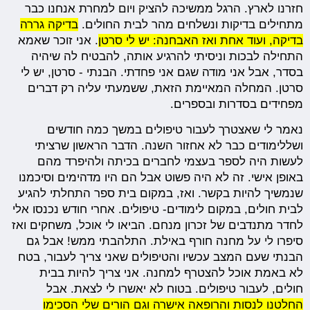
חזרנו לארץ. הרגל ממשיכה להציק ויום למחרת אנחנו כבר
מתחילים בדיקות ונשלחים מהר לבית החולים.
בדיקה גררה
בדיקה, ועוד אחת ואז האבחנה: יש לי סרטן
. אני זוכר שאמא
התחילה לבכות וניסיתי להרגיע אותה, להבטיח לה שיהיה
בסדר, אבל אני מודה שגם אני פחדתי. הבנתי - סרטן, יש לי
סרטן. המחלה המאיימת הזאת, ששמעתי עליה רק דברים
מפחידים בסדרות ובספרים.
נאמר לי שאצטרך לעבור טיפולים במשך כמה חודשים
ושללימודים כבר לא אחזור השנה. הדבר הראשון שרציתי
לעשות היה לספר בעצמי לחברים בכיתה ולהיפרד מהם
באופן אישי. זה לא היה פשוט אבל הם היו מדהימים וסיכמנו
שנמשיך להיות בקשר. ואז, במקום בית ספר התחלתי להגיע
לבית חולים, במקום לימודים- טיפולים. אחרי חודש נכנסו אלי
לחדר מתנדבים של זכרון מנחם. הביאו לי אוכל, משחקים ואז
סיפרו לי על מחנה חורף באילת. התלהבתי ממש! אבל גם
הבנתי שעם המצב עכשיו והטיפולים שאני צריך לעבור, בטח
לא באמת אוכל להצטרף למחנה. אני צריך להיות בבית
חולים, לעבור טיפולים. בטוח לא יאשרו לי לצאת. אבל
החלטנו לנסות והרופאה אישרה וגם הורים שלי הסכימו