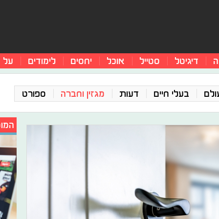
ה
דיגיטל
סטייל
אוכל
יחסים
לימודים
על 
ולם
בעלי חיים
דעות
מגזין וחברה
ספורט
המומ