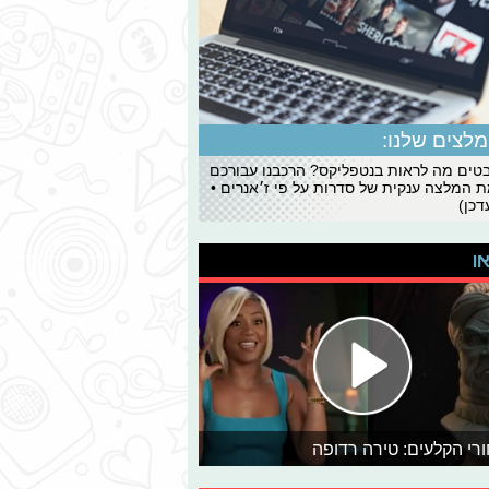
לצים שלנו:
ים מה לראות בנטפליקס? הרכבנו עבורכם
 המלצה ענקית של סדרות על פי ז׳אנרים •
כן)
או
רי הקלעים: טירה רדופה