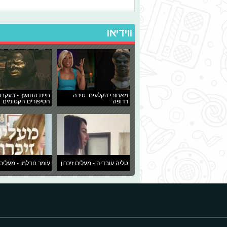
ווידיאו
מאחורי הקלעים: טירה
חיית החושך - בעקבו
רדופה
הסיפורים הקסומים
טליה עובדיה - מעלים זיכרון
עומר נודלמן - מעלים 