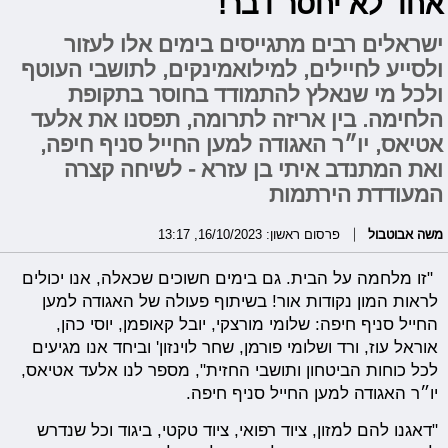
אחד לא יחסר דבר!"
ישראלים רבים מתגייסים בימים אלו לעזור
ולסייע לחיילים, למילואמינקים, לתושבי העוטף
ולכל מי שנאלץ להתמודד בחוסר בתקופת
הלחימה. בין אריזה לתרומה, תפסנו את אלעד
אטיאס, יו״ר האגודה למען החייל סניף חיפה,
ואת המתנדב איתי בן עזרא - לשיחה קצרה
המעודדת הירתמות
משה אבוטבול
פרסום ראשון: 16/10/2023, 13:17
"זו מלחמה על הבית. גם בימים חשוכים שכאלה, אנו יכולים
לראות המון נקודות אור! בשיתוף פעולה של האגודה למען
החייל סניף חיפה: שלומי מורצקי, יובל קאופמן, יוסי כהן,
אוראל עוז, ורד ושלומי פורמן, שחר לוינזון' וביחד אנו מגיעים
לכל כוחות הביטחון ותושבי החזית", מספר לנו אלעד אטיאס,
יו״ר האגודה למען החייל סניף חיפה.
"דאגנו להם למזון, ציוד רפואי, ציוד טקטי, ביגוד וכל שנדרש