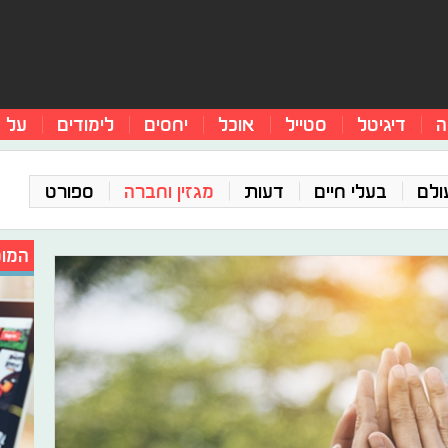
ה
דיגיטל
סטייל
אוכל
יחסים
לימודים
על 
ולם
בעלי חיים
דעות
מגזין וחברה
ספורט
המומ