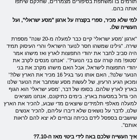
תורמים בו ומשתפת בסיפורים מצמררים, שחלקם שיתפו
אותה בהם.
למי שלא מכיר, ספרי בקצרה על ארגון "מסע ישראלי", ועל
העשייה שלו.
"ארגון 'מסע ישראלי' קיים כבר למעלה מ-20 שנה" מספרת
שירה. "גילינו שמשהו חסר לנוער הישראלי והרי העיסוק תמיד
היה סביב לחבר את יהודי התפוצות לארץ ואז מישהו אמר
'סטופ! מה קורה עם בני הנוער?’. ‘אנחנו מנסים לקרב את
יהודי התפוצות לישראל, אבל האם מישהו מקרב את בני
הנוער שלנו?, האם אותו נער בגיל 16 מכיר את הארץ שלו?’
ומכאן הגיע הרעיון, של לעשות מסע שמחבר את הנוער שלנו
בארץ לארץ שלהם. בסופו של דבר, 'מסע ישראלי' הוא הגוף
הכי גדול במסעות בארץ. בימים כתיקונם, אנחנו מוציאים
למעלה מאלפי תלמידים שיוצאים מדי שבוע, להכיר את הארץ
שלנו, לדבר על נושאים שלא דיברו עליהם, להכיר אנשים
שיושבים בספסל לידם בכיתה ובחיים לא יצא להם לראות
אותם".
איך העשייה שלכם באה לידי ביטוי מאז ה-7.10?