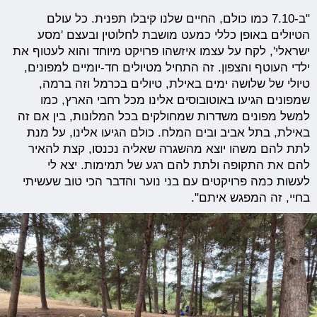
"ב-7.10 כמו כולם, החיים שלנו קיבלו תפנית. כל עולם
הטיולים באופן כללי כמעט מושבת לחלוטין ובעצם 'מסע
ישראלי', לקח על עצמו איזשהו פרויקט מיוחד והוא לעטוף את
ילדי העוטף והצפון. זה התחיל מטיולים חד-יומיים למפונים,
טיולי של שלושה ימים באילת, טיולים בכרמל וזה ברמה,
שמפונים הגיעו באוטובוסים אלינו מכל רחבי הארץ, כמו
למשל מפונים משדרות שמחולקים בכל המלונות, בין אם זה
באילת, בתל אביב ובים המלח. כולם הגיעו אלינו, על מנת
לתת להם משהו יוצא מהשגרה שאליה נכנסו, קצת להאיר
להם את התקופה ולתת להם רגע של תמימות. יצא לי
לעשות כמה פרויקטים עם בני נוער והדבר הכי טוב שעשיתי
בחיי, זה המפגש איתם".