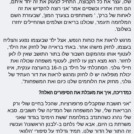
שלו, עצר את כל הקבוצה, התחיל לצעוק את זה יחד איתם,
הם חזרו אחריו וכשסיים אמר 'אני רוצה להקדיש את זה
לאחות של ברק', ' משתתפים בצערך המון', 'שבעזרת השם
המלחמה תיגמר, שכולנו בריאים ושלמים ושהחיילים יחזרו
בשלום'.
מרגש לראות את כוחות הנפש, אצל ילד שבעצמו נפגע והצליח
בעצמו, לחזק מישהו אחר. באתי בראייה של לחזק את הילד,
לעטוף אותו ומהמקום השבור שלו בתור התושב שאין לו לאן
לחזור. הוא מצא רצון עז לחזק, לעטוף משפחה שכולה ואת
חיילי גולני. הסתכלתי על הילד בן ה-16 בהערצה ענקית, איזו
יכולת מופלאה יש לו לחזק ומרגש לראות את דור העתיד של
גולני, מחזק את הלוחמים שלנו כיום ואת המשפחות".
כמדריכה, איך את מעכלת את הסיפורים האלה?
"אני חושבת שמקבלים פרופורציות, שהכל בחיים שולי ורק
הבריאות שלי, של המשפחה ושל המדינה שלי חשובים. סבא
שלי נהרג כשהתנדב במלחמת 'ששת הימים' בגדוד שאני
משרתת בו היום, אבא שלי נלחם ב-'לבנון הראשונה' ועכשיו
זה התור של הדור שלנו. תמיד גדלתי על סיפורי 'הלוואי