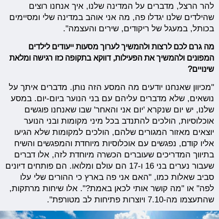
להר הרצל, מדברים על המדינה שלנו, איך אנחנו רוצים
שהילדים שלנו יגדלו פה, מה אני אוהב במדינה שלי ומסיימים
בכותל, במעגל של ריקודים, שירים והעצמה".
מה גרם לכם לרצות ולהמשיך לערוך מסעות ייעודים לילדים
המפונים ולהמשיך את הפעילות, דווקא בתקופה כזו רגישה ומלאת
שינויים?
"מכיוון שאנחנו יודעים מה המסע הזה נותן. מדברים איתך על
נושאים, שלא מדברים עליהם עם בני הנוער ביום-יום. במסע
שלנו, יש יום שנקרא 'יום אני והאחר' שבו שאנחנו פוגשים
אוכלוסיות, הולכים להתנדב בכל מיני מקומות ובני הנוער
יוצאים מאזור המגורים שלהם, הולכים למקומות שלא הגיעו
אליו קודם, נפגשים עם אוכלוסיות מיוחדת והמפגשים והשיח
בתיווך המדריכים שעוברים הכשרה מיוחדת לזה, אלו דברים
שעבור נערים בני 16 ו-17 הם עולם ומלואו. הם פותחים דיונים
סביב שאלות כמו, "האם אני פה בארץ כי ההורים שלי עלו
לפה" או "מה קושר אותי לכאן באמת?". אלו שיחות מרתקות,
שהתעצמו מה-7.10 ויוצרות פתיחות לב מטורפת".