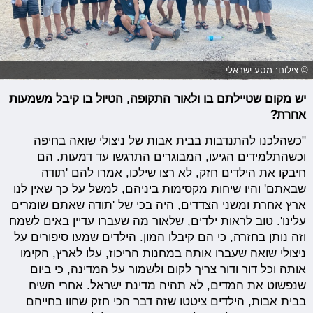
© צילום: מסע ישראלי
יש מקום שטיילתם בו ולאור התקופה, הטיול בו קיבל משמעות
אחרת?
"כשהלכנו להתנדבות בבית אבות של ניצולי שואה בחיפה
וכשהתלמידים הגיעו, המבוגרים התרגשו עד דמעות. הם
חיבקו את הילדים חזק, לא רצו שילכו, אמרו להם 'תודה
שבאתם' והיו שיחות מקסימות ביניהם, למשל על כך שאין לנו
ארץ אחרת ומשני הצדדים, היה בכי של 'תודה שאתם שומרים
עלינו'. טוב לראות ילדים, שלאור מה שעברו עדיין באים לשמח
וזה נותן בחזרה, כי הם קיבלו המון. הילדים שמעו סיפורים על
ניצולי שואה שעברו אותה במחנות הריכוז, עלו לארץ, הקימו
אותה וכל דור ודור צריך לקום ולשמור על המדינה, כי ביום
שנפשוט את המדים, לא תהיה מדינת ישראל. אחרי השיח
בבית אבות, הילדים ציטטו שזה דבר הכי חזק שחוו בחייהם