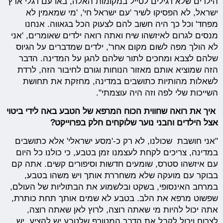
הילדים שלא רגילים לטייל במקומות האלה, באו עם דגלי ארץ
ישראל, לא הפסיקו לשיר 'עם ישראל חי', 'מי שמאמין לא
מפחד' וכל כך היה חשוב להם לצעוק הכל בגאווה. אנחנו
מנסים לגרום לאיזשהו שיח ואתה רואה ילדים שאומרים, 'אני
לא הולך מפה לשום מקום אחר', ילדים שמדברים על הגיוס
שלהם לצבא ומחכים לתור שלהם להגן על המדינה. הדבר
הזה שמוציא אותם מאזור הנוחות וגורם לחיבור הזה, לרדת
לשאלות מהותיות כתושבים במדינה, מחזקת את תחושת
השייכות שלי לפה וזה היה עוצמתי".
איך את רואה שחווית הכוח המרפא של הטבע באה לידי ביטוי
אצל הילדים והבני נוער שלוקחים חלק בפרוייקט?
"אני חושבת שכולנו, לא רק כ-'מסע ישראלי' אלא כתושבים
במדינה, צריכים לקחת לעצמנו זמן בטבע, כי כולנו כל היום
עם איזשהו סטרס, שומעים חדשות וסיפורים קשים. אתה קם
בבוקר עם מועקה שלא משחררת אותך ויש משהו בטבע,
במרחב האינסופי, בשקט ובלשמוע את הבתוליות של העולם,
שפשוט מרפא את הלב. בטבע לא שמים אותך תחת כותרת,
אתה יכול להיות מי שאתה רוצה, לרוץ לאן שאתה רוצה,
לצרוח ויכול לקבל את הדבר המטורף שלטבע יש להציע. יש