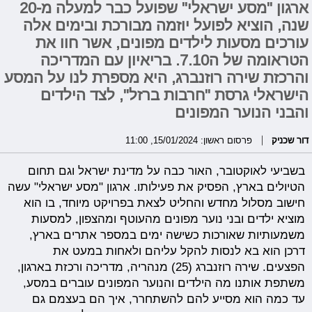
ארגון "מסע ישראלי" שפועל כבר למעלה מ-20
שנה, הוציא לפועל יוזמה מבורכת ובימים אלה
עורכים מסעות לילדים מפונים, אשר חוו את
הטראומה של ה7.10. בריאיון עם המדריכה
והרכזת שירה רוזנברג, היא מספרת לנו על המסע
הישראלי גרסת "חרבות ברזל", לצד הילדים
והבני הנוער המפונים
דור שכניק
פרסום ראשון: 15/01/2024, 11:00
בשביעי לאוקטובר, האור כבה על מדינת ישראל וגם תחום
הטיולים בארץ, הפסיק את פעילותו. ארגון "מסע ישראלי" עשה
חישוב מסלול מחדש והחליט לצאת בפרויקט מיוחד, בו הוא
מוציא ילדים ובני נוער מפונים מהעוטף ומהצפון, למסעות
משמעותיות שאורכות כשישה ימים במספר אתרים בארץ,
דרכן הוא בא לנסות להקל עליהם ולאחות במעט את
הפצעים. שירה רוזנברג (25) מנהריה, מדריכה ורכזת בארגון,
משתפת אותנו מה הילדים והנוער המפונים עוברים במסע,
עד כמה הוא מסייע להם להשתחרר, איך הם בעצמם גם