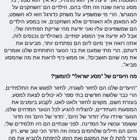
העוטפת ואני יודעת איך הוא מתחיל, לא איך הוא נגמר, כל
מסע נראה שונה וזה תלוי בהם, הילדים הם 'השחקנים על
המגרש'. הרי מי שמשפיע על משחק כדורגל הוא לא השופט,
לא המאמן ולא האוהדים אלא השחקנים, אז במסע הילדים
הם שמשפיעים עליו ואני יודעת מהי שריקת הפתיחה שלי,
אבל לא יודעת איך המסע יסתיים. כשהילדים נכנסים לזה,
אתה רואה איך מיום ליום הם נפתחים יותר, מביעים את
דעתם, הרי מתי שמענו את בני הנוער התותחים שלנו אומרים
את מה שהם חושבים?, אז ממש כיף לראות את מה שהמסע
מביא".
מה היעדים של "מסע ישראלי" להמשך?
"היעדים שלנו הם לחזור לשגרה, לחזור לפגוש את התלמידים,
הרי כבר שלושה חודשים בתי ספר לא יכולים לצאת למסע.
בעזרת השם, מקווים לחזור ולאט לאט, לקבוע ביומנים את
המסעות העתידיים, להצליח להגיע לכל הנוער המדהים שלנו,
הנוער שירדו עליו 'הדור של היום', 'הדור של היום' וזה הדור
ששומר עכשיו על המדינה. לפני שנתיים הם היו תלמידים שלי,
היום הם חיילים שלוחמים בעזה וזה הדור הכי טוב שיש, רק
צריך לתת לו את המקום ואת הזמן להיפתח ולהביא את מה