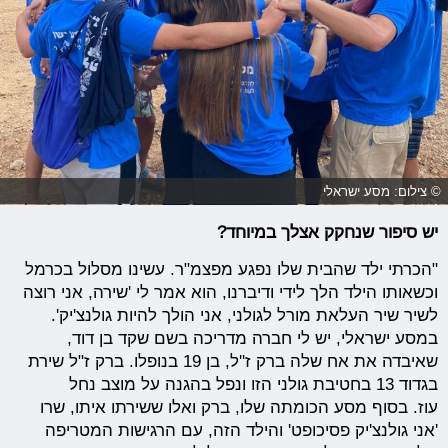
© צילום: מסע ישראלי
יש סיפור שנחקק אצלך במיוחד?
"הכרתי ילד שהבית שלו נפגע מפצמ"ר. עשינו מסלול בכרמל
וכשאותו הילד הלך לידי ודיברנו, הוא אמר לי 'שירה, אני רוצה
לשיר שיר העלאת מורל לגולני, אני הולך להיות גולנצ'יק'.
במסע ישראלי, יש לי חברה מדריכה בשם שקד בן דוד,
שאיבדה את אח שלה ברק ז''ל, בן 19 בנופלו. ברק ז"ל שירת
בגדוד 13 בחטיבת גולני הזו ונפל בהגנה על מוצב נחל
עוז. בסוף מסע הכומתה שלו, ברק ואלו ששירתו איתו, שרו
'אני גולנצ'יק פסיכופט' והילד הזה, עם הרגישות המטריפה