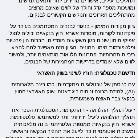
תהליכים יעילים, אישורים מהירים יותר ותנאים גמישים,
ומושכות מספר גדל והולך של לווים שאינם מרוצים
מהתהליכים הארוכים והנוקשים הקשורים לבנקים.
גיוון מקורות המימון - בניגוד לבנקים המסתמכים בעיקר על
פיקדונות לקוחות, מוסדות אשראי חוץ בנקאיים יכולים לנצל
אפיקי מימון שונים כגון משקיעים מוסדיים, חברות הון פרטיות
ופלטפורמות מימון המונים. הגיוון הזה מאפשר להם להציע
ריביות תחרותיות ופתרונות הלוואות מותאמים יותר, ולמשוך
לווים שלא עומדים בדרישות המחמירות של הבנקים.
חדשנות טכנולוגית: הזרז לשינוי בשוק האשראי
עם כניסתן של טכנולוגיות מתקדמות, כמו בינה מלאכותית
(AI), למידת מכונה וניתוח ביג דאטה, שוק האשראי החוץ
בנקאי צבר תאוצה משמעותית.
ייעול תהליך ההלוואה - ההתקדמות הטכנולוגית הפכה את
תהליך ההלוואה ליעיל וידידותי יותר למשתמש. פלטפורמות
אשראי חוץ בנקאיות ממנפות אלגוריתמי בינה מלאכותית
ומערכות אוטומטיות כדי לייעל את תהליך הבקשה והאישור.