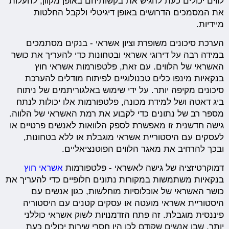
לווים יכולים כעת להגיש את בקשותיהם באופן מקוון, להעלות
את המסמכים הדרושים באופן דיגיטלי ולקבל החלטות
מיידיות.
הערכת סיכונים משופרת וציון אשראי - בנקים מסתמכים
במידה רבה על דירוגי אשראי ובטחונות כדי להעריך את כושר
האשראי של הלווים. עם זאת, פלטפורמות אשראי חוץ
בנקאיות מינפו כלים טכנולוגיים לפיתוח מודלים להערכת
סיכונים מקיפה יותר. על ידי שימוש באלגוריתמים של ניתוח
ביג דאטה ושל למידת מכונה, פלטפורמות אלו יכולות לנתח
מספר רב של נתונים כדי לקבוע את רמת האשראי של הלווה.
גישה חדשנית זו מאפשרת לספק הלוואות לאנשים פרטיים או
לעסקים עם היסטוריית אשראי מוגבלת או ללא בטחונות,
ובכך להרחיב את מאגר הלווים הפוטנציאליים.
דמוקרטיזציה של גישה לאשראי - פלטפורמות
אשראי חוץ
בנקאיות משתמשות במקורות נתונים חלופיים כדי להעריך את
כושר האשראי של אוכלוסיות מוחלשות, כגון אנשים עם
היסטוריית אשראי מועטה או עסקים קטנים עם היסטוריה
פיננסית מוגבלת. זה פתח הזדמנויות לשוק אשראי כוללני
יותר, שבו אנשים שקודם לכן היו חסרי שירות יכולים כעת