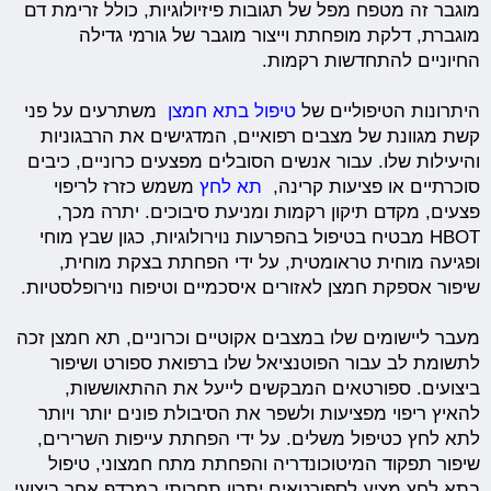
מוגבר זה מטפח מפל של תגובות פיזיולוגיות, כולל זרימת דם
מוגברת, דלקת מופחתת וייצור מוגבר של גורמי גדילה
החיוניים להתחדשות רקמות.
היתרונות הטיפוליים של
טיפול בתא חמצן
משתרעים על פני
קשת מגוונת של מצבים רפואיים, המדגישים את הרבגוניות
והיעילות שלו. עבור אנשים הסובלים מפצעים כרוניים, כיבים
סוכרתיים או פציעות קרינה,
תא לחץ
משמש כזרז לריפוי
פצעים, מקדם תיקון רקמות ומניעת סיבוכים. יתרה מכך,
HBOT מבטיח בטיפול בהפרעות נוירולוגיות, כגון שבץ מוחי
ופגיעה מוחית טראומטית, על ידי הפחתת בצקת מוחית,
שיפור אספקת חמצן לאזורים איסכמיים וטיפוח נוירופלסטיות.
מעבר ליישומים שלו במצבים אקוטיים וכרוניים, תא חמצן זכה
לתשומת לב עבור הפוטנציאל שלו ברפואת ספורט ושיפור
ביצועים. ספורטאים המבקשים לייעל את ההתאוששות,
להאיץ ריפוי מפציעות ולשפר את הסיבולת פונים יותר ויותר
לתא לחץ כטיפול משלים. על ידי הפחתת עייפות השרירים,
שיפור תפקוד המיטוכונדריה והפחתת מתח חמצוני, טיפול
בתא לחץ מציע לספורטאים יתרון תחרותי במרדף אחר ביצועי