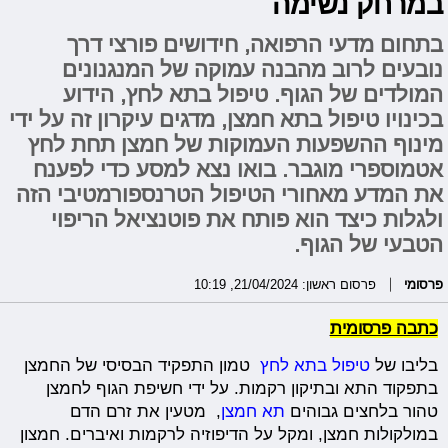
במרחק נשימה
בתחום מדעי הרפואה, חידושים פורצי דרך
נובעים לרוב מהבנה עמוקה של המנגנונים
המולדים של הגוף. טיפול בתא לחץ, הידוע
בכינויו טיפול בתא חמצן, מדגים עיקרון זה על ידי
מינוף ההשפעות העמוקות של חמצן תחת לחץ
אטמוספרי מוגבר. בואו נצא למסע כדי לפענח
את המדע מאחורי הטיפול הטרנספורמטיבי הזה
ולגלות כיצד הוא פותח את פוטנציאל הריפוי
הטבעי של הגוף.
פרסומי
פרסום ראשון: 21/04/2024, 10:19
כתבה פרסומית
בליבו של
טיפול בתא לחץ
טמון התפקיד הבסיסי של החמצן
בתפקוד התא ובתיקון רקמות. על ידי חשיפת הגוף לחמצן
טהור בלחצים גבוהים
תא חמצן
, מטעין את זרם הדם
במולקולות חמצן, ומקל על הדיפוזיה לרקמות ואיברים. חמצון