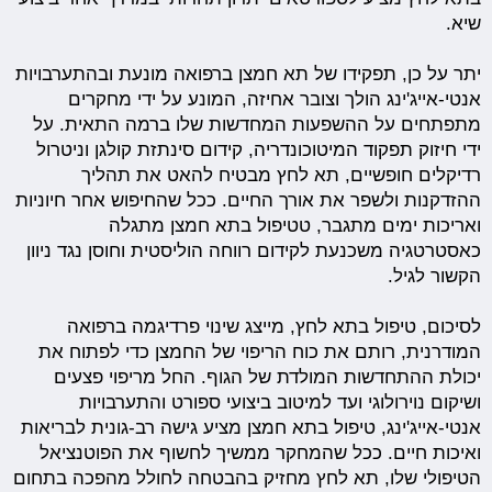
שיא.
יתר על כן, תפקידו של תא חמצן ברפואה מונעת ובהתערבויות
אנטי-אייג'ינג הולך וצובר אחיזה, המונע על ידי מחקרים
מתפתחים על ההשפעות המחדשות שלו ברמה התאית. על
ידי חיזוק תפקוד המיטוכונדריה, קידום סינתזת קולגן וניטרול
רדיקלים חופשיים, תא לחץ מבטיח להאט את תהליך
ההזדקנות ולשפר את אורך החיים. ככל שהחיפוש אחר חיוניות
ואריכות ימים מתגבר, טטיפול בתא חמצן מתגלה
כאסטרטגיה משכנעת לקידום רווחה הוליסטית וחוסן נגד ניוון
הקשור לגיל.
לסיכום, טיפול בתא לחץ, מייצג שינוי פרדיגמה ברפואה
המודרנית, רותם את כוח הריפוי של החמצן כדי לפתוח את
יכולת ההתחדשות המולדת של הגוף. החל מריפוי פצעים
ושיקום נוירולוגי ועד למיטוב ביצועי ספורט והתערבויות
אנטי-אייג'ינג, טיפול בתא חמצן מציע גישה רב-גונית לבריאות
ואיכות חיים. ככל שהמחקר ממשיך לחשוף את הפוטנציאל
הטיפולי שלו, תא לחץ מחזיק בהבטחה לחולל מהפכה בתחום