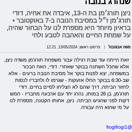
שנהרג בנובה
ניצן תורג׳מן בת ה-13, איבדה את אחיה, דודי
תורג׳מן ז״ל במסיבת הנובה ב-7 באוקטובר •
בראיון מיוחד היא מספרת לנו על הבחור שהיה,
על שמחת החיים והאהבה לטבע ולחי
משה אבוטבול
פרסום ראשון: 13/05/2024, 12:21
זאת הייתה עוד שבת רגילה עבור משפחת תורג'מן משדה ניצן,
אלא שהכל השתנה בבוקר שאחרי. דודי, האח הבכור
במשפחה, יצא לפנות בוקר אל מסיבת הנובה ברעים - אלא
שב-6:30 בבוקר החלו אזעקות - שגרמו לו ולחבריו לנסות
לחזור הביתה, דרך שהם לא הצליחו לסיים בחיים. דודי
תורג'מן, בן 26 במותו, נהרג יחד עם ארבעה מחבריו - חמש
דקות לפני שהגיעו הביתה. ניצן, אחותו הקטנה, מספרת לנו
על מי שהוא היה עבורה.
@frogifrogi1